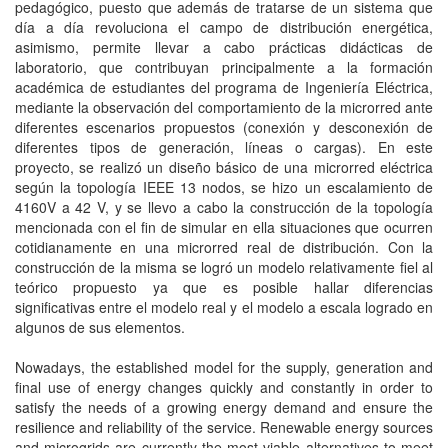
pedagógico, puesto que además de tratarse de un sistema que
día a día revoluciona el campo de distribución energética,
asimismo, permite llevar a cabo prácticas didácticas de
laboratorio, que contribuyan principalmente a la formación
académica de estudiantes del programa de Ingeniería Eléctrica,
mediante la observación del comportamiento de la microrred ante
diferentes escenarios propuestos (conexión y desconexión de
diferentes tipos de generación, líneas o cargas). En este
proyecto, se realizó un diseño básico de una microrred eléctrica
según la topología IEEE 13 nodos, se hizo un escalamiento de
4160V a 42 V, y se llevo a cabo la construcción de la topología
mencionada con el fin de simular en ella situaciones que ocurren
cotidianamente en una microrred real de distribución. Con la
construcción de la misma se logró un modelo relativamente fiel al
teórico propuesto ya que es posible hallar diferencias
significativas entre el modelo real y el modelo a escala logrado en
algunos de sus elementos.
Nowadays, the established model for the supply, generation and
final use of energy changes quickly and constantly in order to
satisfy the needs of a growing energy demand and ensure the
resilience and reliability of the service. Renewable energy sources
and microgrids are currently the most viable alternatives to meet