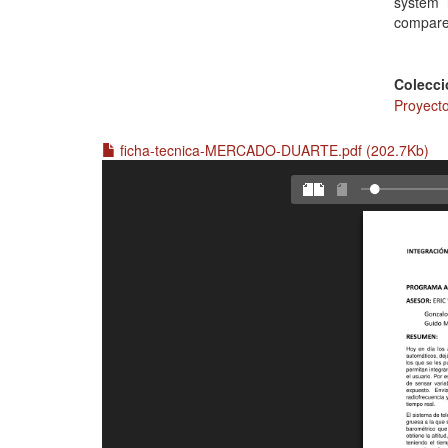
system
compare
Colecci
Proyecto
ficha-tecnica-MERCADO-DUARTE.pdf (202.7Kb)