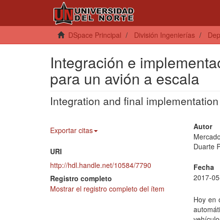
DSpace Principal
División Ingenierías
Dep
Integración e implementac
para un avión a escala
Integration and final implementation 
Autor
Exportar citas
Mercado
Duarte 
URI
http://hdl.handle.net/10584/7790
Fecha
2017-05
Registro completo
Mostrar el registro completo del ítem
Hoy en d
automát
vehícul