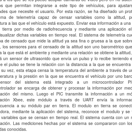
os que permitan integrarse a este tipo de vehículos, para ajustar
des que necesite el usuario. Por esta razón, se ha diseñado un prot
ema de telemetría capaz de censar variables como la altitud, p
ura a las que el vehículo está expuesto. Enviar esa información a una
 tierra por medio de radiofrecuencia y mediante una aplicación el
sualizar dichas variables en tiempo real. El sistema de telemetría c
a de censado que mide la altitud ya sea fina o gruesa a la que sobr
, los sensores para el censado de la altitud son uno barométrico qu
a la que está el ambiente y mediante una relación se obtiene la altitud,
á un sensor de ultrasonido que envía un pulso y lo recibe teniendo 
e el pulso se tiene la relación con la distancia a la que se encuentra
 su vez, esta etapa censa la temperatura del ambiente a través de u
ratura y la presión en la que se encuentra el vehículo por uno baro
ensor del sistema está integrado a un microcontrolador PI
ntrolador se encarga de obtener y procesar la información por med
ación del mismo. Luego el PIC transmite la información a un m
cación Xbee, este módulo a través de UART envía la informac
ecuencia a su módulo par en tierra. El modulo en tierra se conec
dora, mediante la aplicación del sistema, reconoce el modulo y se v
s variables que se censan en tiempo real. El sistema cuenta con un
ación. Las mediciones hechas por el sistema se compararon con los
das conocidas.