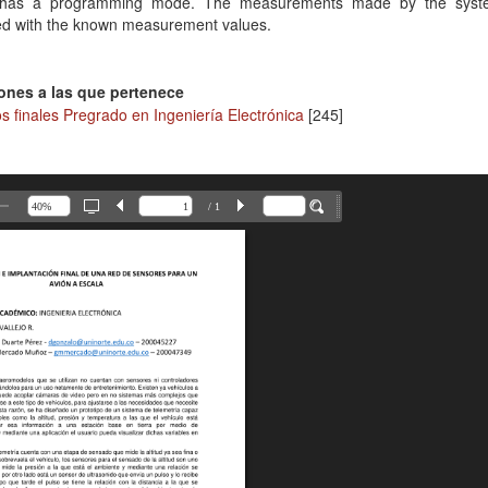
 has a programming mode. The measurements made by the syst
d with the known measurement values.
ones a las que pertenece
s finales Pregrado en Ingeniería Electrónica
[245]
/ 1