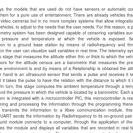
s the models that are used do not have sensors or automatic cont
them for a pure use of entertainment. There are already vehicles th
video cameras but in no more complex systems that allow integration
vehicles, to adjust to the needs that the user needs. For this reason, a 
lemetry system has been designed capable of censoring variables suc
e, pressure and temperature at which the vehicle is exposed. S
tion to a ground base station by means of radiofrequency and th
ion the user can visualize said variables in real time. The telemetry s
 stage that measures the altitude either thin or thick to which the vehic
sors for the altitude census are a barometric that measures the pre
e environment is and by means of a Relationship is obtained the alt
r hand is an ultrasound sensor that sends a pulse and receives it t
t it takes the pulse to have the relation with the distance to which it 
 In turn, this stage computes the ambient temperature through a tem
nd the pressure in which the vehicle is located by a barometric. Each 
em is integrated with a microcontroller PIC, this microcontroller is re
aining and processing the information through the programming there
 transmits the information to a Xbee communication module, thi
 UART sends the information by Radiofrequency to its on-ground pair
und module connects to a computer, through the application of the
es the module and displays all variables that are recorded in real 