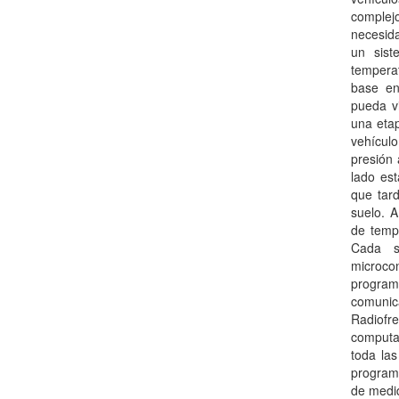
complej
necesida
un sist
temperat
base en
pueda vi
una etap
vehículo
presión 
lado est
que tard
suelo. A
de tempe
Cada s
microco
program
comuni
Radiofr
computa
toda la
program
de medi