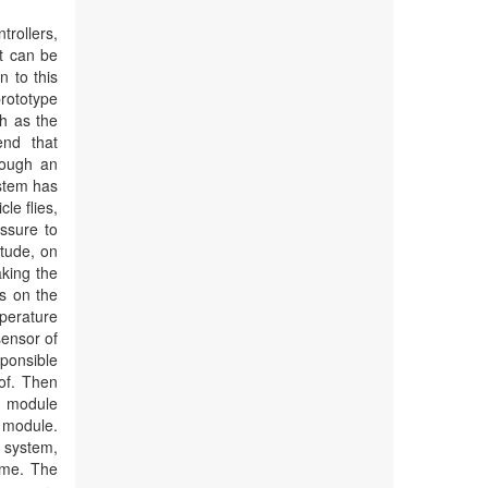
rollers,
at can be
 to this
prototype
h as the
end that
rough an
ystem has
le flies,
ssure to
itude, on
aking the
is on the
perature
sensor of
sponsible
of. Then
s module
 module.
 system,
time. The