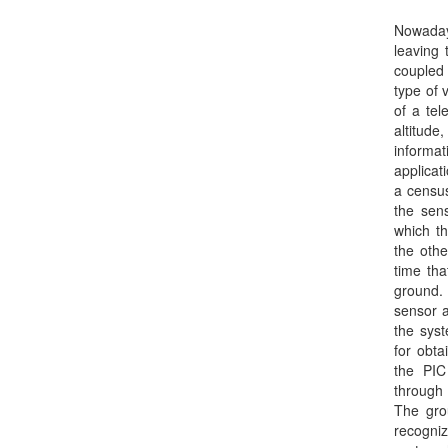
Nowaday
leaving 
coupled 
type of 
of a te
altitud
informa
applicat
a census
the sen
which th
the othe
time tha
ground.
sensor a
the syst
for obt
the PIC
through
The gro
recogniz