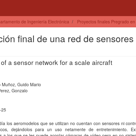
artamento de Ingeniería Electrónica
Proyectos finales Pregrado en 
ión final de una red de sensores
of a sensor network for a scale aircraft
 Muñoz, Guido Mario
Perez, Gonzalo
-25
ía los aeromodelos que se utilizan no cuentan con sensores ni contr
icos, dejándolos para un uso netamente de entretenimiento. Ex
os a los que se les puede acoplar cámaras de vídeo pero en no sist