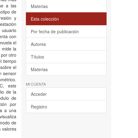
se a las
Materias
otipo de
resión y
Esta colección
 estación
 usuario
Por fecha de publicación
uenta con
evuela el
Autores
e mide la
 por otro
Títulos
el tiempo
 sobre el
Materias
n sensor
métrico.
MI CUENTA
C, este
io de la
Acceder
ódulo de
ión por
Registro
ta a una
isualiza
 modo de
 valores