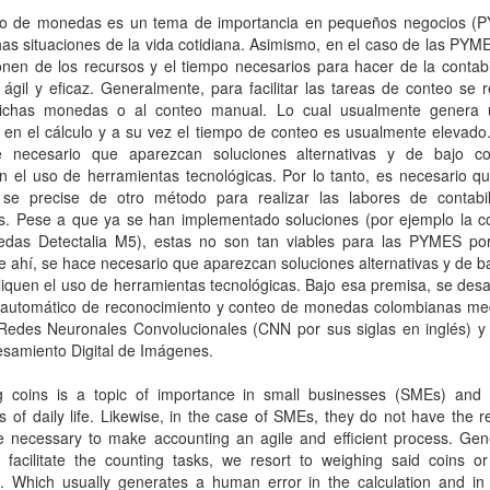
eo de monedas es un tema de importancia en pequeños negocios (
s situaciones de la vida cotidiana. Asimismo, en el caso de las PYM
nen de los recursos y el tiempo necesarios para hacer de la contabi
ágil y eficaz. Generalmente, para facilitar las tareas de conteo se 
ichas monedas o al conteo manual. Lo cual usualmente genera 
en el cálculo y a su vez el tiempo de conteo es usualmente elevado.
 necesario que aparezcan soluciones alternativas y de bajo c
n el uso de herramientas tecnológicas. Por lo tanto, es necesario q
e precise de otro método para realizar las labores de contabi
. Pese a que ya se han implementado soluciones (por ejemplo la c
das Detectalia M5), estas no son tan viables para las PYMES por
e ahí, se hace necesario que aparezcan soluciones alternativas y de b
iquen el uso de herramientas tecnológicas. Bajo esa premisa, se desa
 automático de reconocimiento y conteo de monedas colombianas med
Redes Neuronales Convolucionales (CNN por sus siglas en inglés) y 
esamiento Digital de Imágenes.
g coins is a topic of importance in small businesses (SMEs) and
ns of daily life. Likewise, in the case of SMEs, they do not have the 
 necessary to make accounting an agile and efficient process. Gener
o facilitate the counting tasks, we resort to weighing said coins o
g. Which usually generates a human error in the calculation and in 