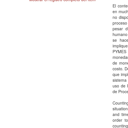
El cont
en mucha
no dispo
proceso 
pesar d
humano 
se hace
implique
PYMES s
monedas
de mone
costo. D
que impl
sistema
uso de 
de Proc
Countin
situatio
and time
order t
countin