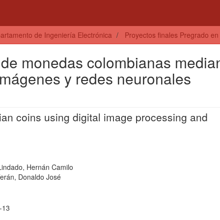
artamento de Ingeniería Electrónica
Proyectos finales Pregrado en 
 de monedas colombianas media
 imágenes y redes neuronales
an coins using digital image processing and
 Lindado, Hernán Camilo
Terán, Donaldo José
-13