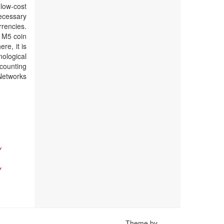
 low-cost
necessary
rencies.
a M5 coin
re, it is
nological
 counting
Networks
Y
Y
Theme by