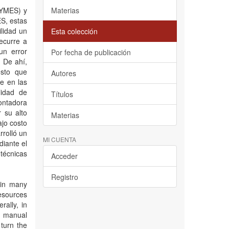
PYMES) y
Materias
ES, estas
lidad un
Esta colección
recurre a
un error
Por fecha de publicación
 De ahí,
osto que
Autores
ue en las
lidad de
Títulos
ontadora
 su alto
Materias
ajo costo
rrolló un
MI CUENTA
iante el
técnicas
Acceder
Registro
 in many
resources
ally, in
r manual
turn the