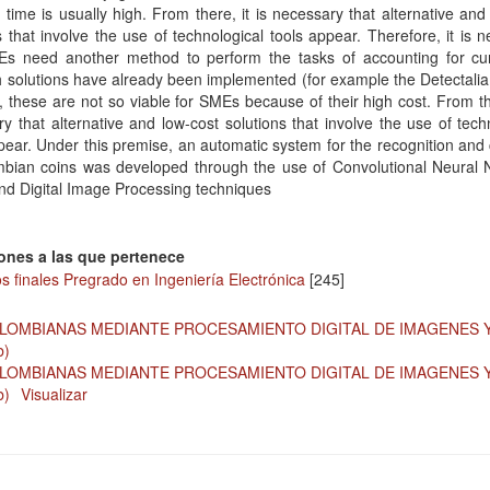
 time is usually high. From there, it is necessary that alternative and
s that involve the use of technological tools appear. Therefore, it is 
Es need another method to perform the tasks of accounting for cur
 solutions have already been implemented (for example the Detectali
, these are not so viable for SMEs because of their high cost. From the
y that alternative and low-cost solutions that involve the use of tech
pear. Under this premise, an automatic system for the recognition and
mbian coins was developed through the use of Convolutional Neural 
nd Digital Image Processing techniques
ones a las que pertenece
s finales Pregrado en Ingeniería Electrónica
[245]
OMBIANAS MEDIANTE PROCESAMIENTO DIGITAL DE IMAGENES 
b)
OMBIANAS MEDIANTE PROCESAMIENTO DIGITAL DE IMAGENES 
b)
Visualizar