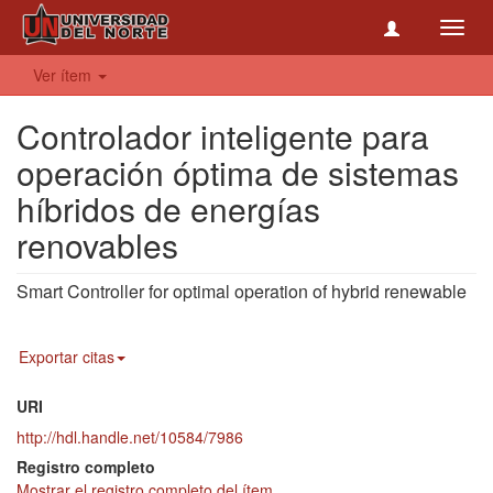
Toggl
navig
Ver ítem
Controlador inteligente para
operación óptima de sistemas
híbridos de energías
renovables
Smart Controller for optimal operation of hybrid renewable
Exportar citas
URI
http://hdl.handle.net/10584/7986
Registro completo
Mostrar el registro completo del ítem