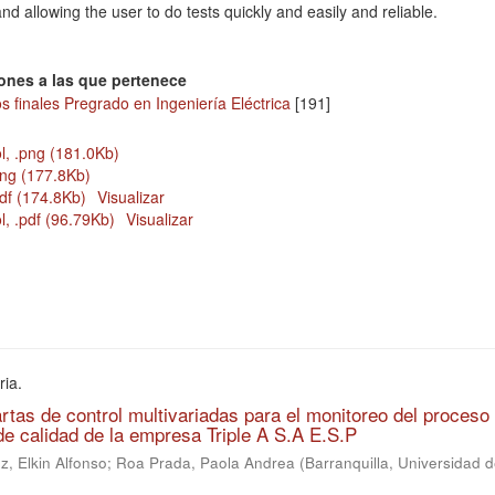
nd allowing the user to do tests quickly and easily and reliable.
ones a las que pertenece
s finales Pregrado en Ingeniería Eléctrica
[191]
l, .png (181.0Kb)
png (177.8Kb)
pdf (174.8Kb)
Visualizar
, .pdf (96.79Kb)
Visualizar
ria.
tas de control multivariadas para el monitoreo del proceso
 de calidad de la empresa Triple A S.A E.S.P
, Elkin Alfonso
;
Roa Prada, Paola Andrea
(
Barranquilla, Universidad d