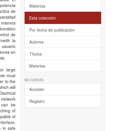
 potencia
Materias
áctica de
iversidad
Esta colección
s mismos
utomático
Por fecha de publicación
ntrol de
medir la
Autores
l usuario
siones en
Títulos
le.
Materias
or large
node must
MI CUENTA
er to the
hich will
Acceder
ectrical
3 network
Registro
t can be
aching of
apable of
nterface,
s in safe