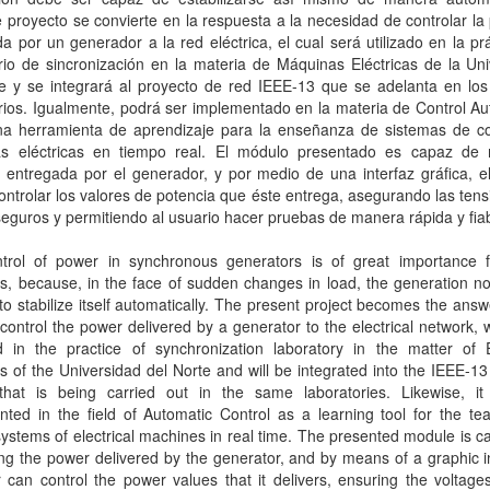
 proyecto se convierte en la respuesta a la necesidad de controlar la
a por un generador a la red eléctrica, el cual será utilizado en la pr
rio de sincronización en la materia de Máquinas Eléctricas de la Un
te y se integrará al proyecto de red IEEE-13 que se adelanta en lo
rios. Igualmente, podrá ser implementado en la materia de Control A
a herramienta de aprendizaje para la enseñanza de sistemas de co
s eléctricas en tiempo real. El módulo presentado es capaz de 
 entregada por el generador, y por medio de una interfaz gráfica, e
ntrolar los valores de potencia que éste entrega, asegurando las ten
eguros y permitiendo al usuario hacer pruebas de manera rápida y fiab
trol of power in synchronous generators is of great importance f
es, because, in the face of sudden changes in load, the generation 
to stabilize itself automatically. The present project becomes the answ
control the power delivered by a generator to the electrical network, w
 in the practice of synchronization laboratory in the matter of El
 of the Universidad del Norte and will be integrated into the IEEE-1
 that is being carried out in the same laboratories. Likewise, i
ted in the field of Automatic Control as a learning tool for the te
systems of electrical machines in real time. The presented module is c
g the power delivered by the generator, and by means of a graphic i
 can control the power values ​​that it delivers, ensuring the voltage