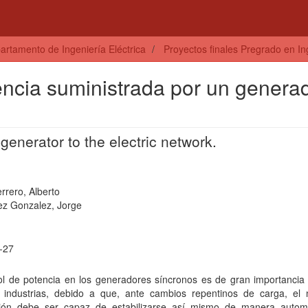
artamento de Ingeniería Eléctrica
Proyectos finales Pregrado en Ing
encia suministrada por un genera
enerator to the electric network.
errero, Alberto
ez Gonzalez, Jorge
-27
ol de potencia en los generadores síncronos es de gran importancia 
 industrias, debido a que, ante cambios repentinos de carga, el
ión debe ser capaz de estabilizarse así mismo de manera automá