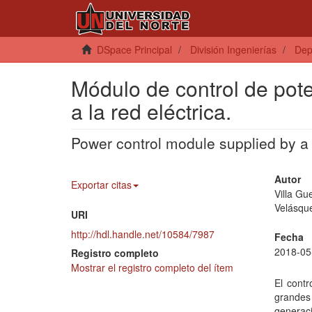
DSpace Principal
División Ingenierías
Dep
Módulo de control de pot
a la red eléctrica.
Power control module supplied by a g
Autor
Exportar citas
Villa Gu
Velásqu
URI
http://hdl.handle.net/10584/7987
Fecha
2018-05
Registro completo
Mostrar el registro completo del ítem
El contr
grandes
generac