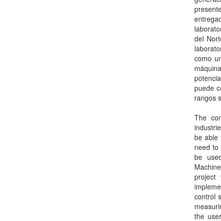
presente
entregad
laborato
del Nor
laborato
como un
máquina
potencia
puede co
rangos s
The con
industri
be able 
need to 
be used
Machines
project
implemen
control 
measurin
the user