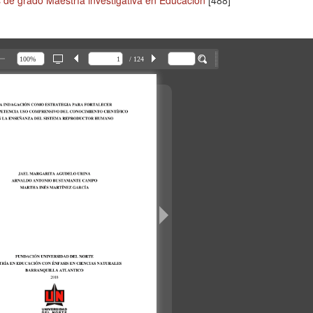
 de grado Maestría investigativa en Educación
[488]
/ 124