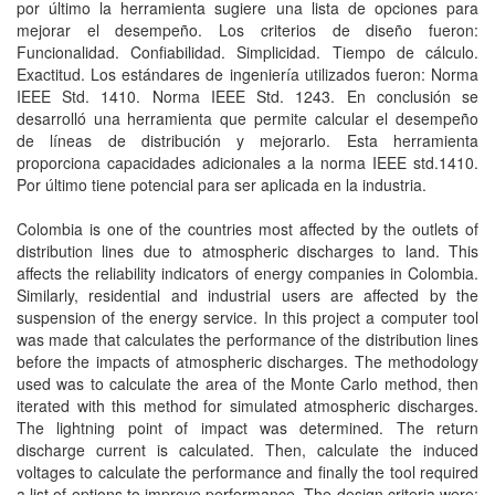
por último la herramienta sugiere una lista de opciones para
mejorar el desempeño. Los criterios de diseño fueron:
Funcionalidad. Confiabilidad. Simplicidad. Tiempo de cálculo.
Exactitud. Los estándares de ingeniería utilizados fueron: Norma
IEEE Std. 1410. Norma IEEE Std. 1243. En conclusión se
desarrolló una herramienta que permite calcular el desempeño
de líneas de distribución y mejorarlo. Esta herramienta
proporciona capacidades adicionales a la norma IEEE std.1410.
Por último tiene potencial para ser aplicada en la industria.
Colombia is one of the countries most affected by the outlets of
distribution lines due to atmospheric discharges to land. This
affects the reliability indicators of energy companies in Colombia.
Similarly, residential and industrial users are affected by the
suspension of the energy service. In this project a computer tool
was made that calculates the performance of the distribution lines
before the impacts of atmospheric discharges. The methodology
used was to calculate the area of ​​the Monte Carlo method, then
iterated with this method for simulated atmospheric discharges.
The lightning point of impact was determined. The return
discharge current is calculated. Then, calculate the induced
voltages to calculate the performance and finally the tool required
a list of options to improve performance. The design criteria were: