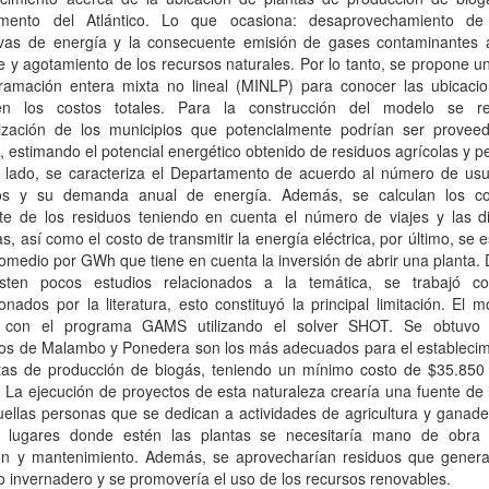
mento del Atlántico. Lo que ocasiona: desaprovechamiento de
tivas de energía y la consecuente emisión de gases contaminantes 
 y agotamiento de los recursos naturales. Por lo tanto, se propone 
ramación entera mixta no lineal (MINLP) para conocer las ubicaci
en los costos totales. Para la construcción del modelo se re
rización de los municipios que potencialmente podrían ser provee
 estimando el potencial energético obtenido de residuos agrícolas y p
o lado, se caracteriza el Departamento de acuerdo al número de usu
os y su demanda anual de energía. Además, se calculan los c
rte de los residuos teniendo en cuenta el número de viajes y las di
as, así como el costo de transmitir la energía eléctrica, por último, se 
omedio por GWh que tiene en cuenta la inversión de abrir una planta.
sten pocos estudios relacionados a la temática, se trabajó c
onados por la literatura, esto constituyó la principal limitación. El 
ó con el programa GAMS utilizando el solver SHOT. Se obtuvo
ios de Malambo y Ponedera son los más adecuados para el establecim
ntas de producción de biogás, teniendo un mínimo costo de $35.850 
 La ejecución de proyectos de esta naturaleza crearía una fuente de
ellas personas que se dedican a actividades de agricultura y ganade
s lugares donde estén las plantas se necesitaría mano de obra
ón y mantenimiento. Además, se aprovecharían residuos que gener
o invernadero y se promovería el uso de los recursos renovables.