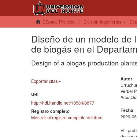
DSpace Principal
División Ingenierías
Dep
Diseño de un modelo de l
de biogás en el Departame
Design of a biogas production plant
Autor
Exportar citas
Urruchu
Verbel 
URI
Arco Qui
http://hdl.handle.net/10584/8877
Fecha
Registro completo
2020-06
Mostrar el registro completo del ítem
El pro
descono