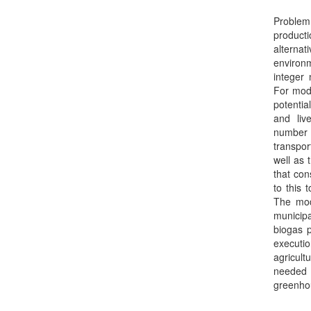
Problem
product
alterna
environ
integer 
For mode
potentia
and liv
number 
transpor
well as 
that con
to this 
The mod
municip
biogas p
executi
agricult
needed 
greenho