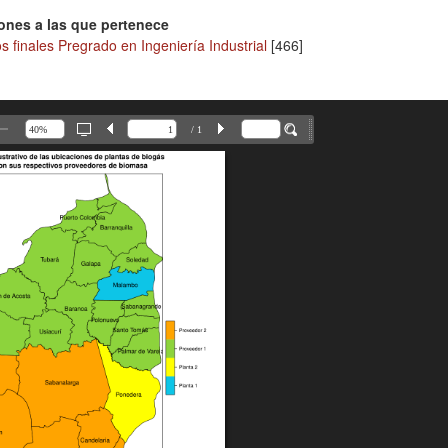
ones a las que pertenece
s finales Pregrado en Ingeniería Industrial
[466]
/ 1