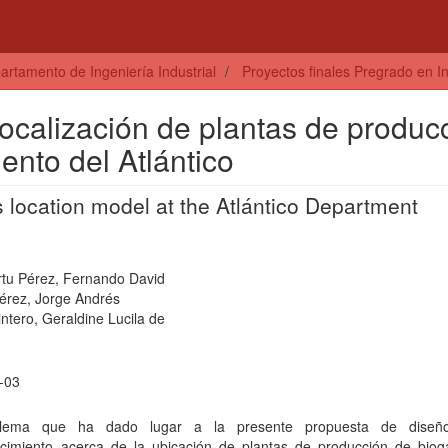
artamento de Ingeniería Industrial
Proyectos finales Pregrado en In
ocalización de plantas de produc
nto del Atlántico
s location model at the Atlántico Department
rtu Pérez, Fernando David
Pérez, Jorge Andrés
ntero, Geraldine Lucila de
-03
blema que ha dado lugar a la presente propuesta de diseñ
cimiento acerca de la ubicación de plantas de producción de biog