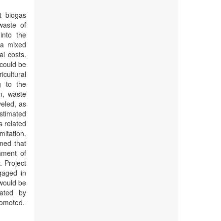
t biogas
waste of
into the
 a mixed
l costs.
 could be
icultural
g to the
n, waste
veled, as
estimated
s related
mitation.
ned that
hment of
. Project
gaged in
 would be
rated by
romoted.