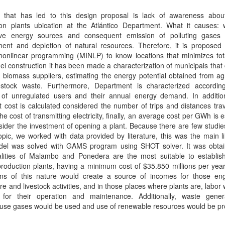
 that has led to this design proposal is lack of awareness abou
ion plants ubication at the Atlántico Department. What it causes: 
tive energy sources and consequent emission of polluting gases 
ment and depletion of natural resources. Therefore, it is proposed
nonlinear programming (MINLP) to know locations that minimizes tota
l construction it has been made a characterization of municipals that
l biomass suppliers, estimating the energy potential obtained from agr
estock waste. Furthermore, Department is characterized accordin
of unregulated users and their annual energy demand. In additio
t cost is calculated considered the number of trips and distances tra
the cost of transmitting electricity, finally, an average cost per GWh is 
sider the investment of opening a plant. Because there are few studie
topic, we worked with data provided by literature, this was the main li
el was solved with GAMS program using SHOT solver. It was obtai
alities of Malambo and Ponedera are the most suitable to establis
roduction plants, having a minimum cost of $35.850 millions per year
ons of this nature would create a source of incomes for those en
ure and livestock activities, and in those places where plants are, labor
for their operation and maintenance. Additionally, waste gene
use gases would be used and use of renewable resources would be p