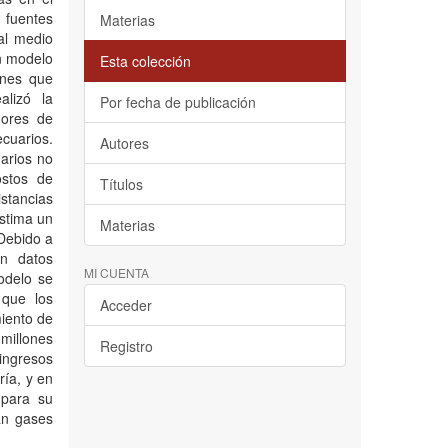
 fuentes
Materias
al medio
un modelo
Esta colección
ones que
alizó la
Por fecha de publicación
dores de
ecuarios.
Autores
arios no
ostos de
Títulos
stancias
estima un
Materias
 Debido a
on datos
MI CUENTA
modelo se
 que los
Acceder
iento de
millones
Registro
 ingresos
ría, y en
 para su
an gases