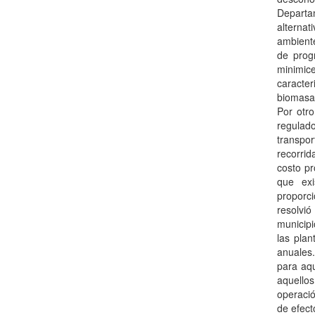
Departa
alterna
ambiente
de prog
minimic
caracte
biomasa,
Por otr
regulad
transpo
recorrid
costo pr
que exi
proporci
resolvi
municip
las pla
anuales.
para aqu
aquello
operaci
de efect