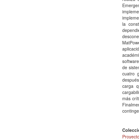
Emergen
impleme
implemen
la cons
dependi
desconec
MatPowe
aplicac
académi
software
de siste
cuatro 
después
carga q
cargabil
más crít
Finalme
continge
Colecci
Proyecto