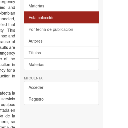
mergency
Materias
fied and
olombian
Esta colección
onnected,
lied that
Por fecha de publicación
ty. This
cense and
Autores
cause of
sults are
Títulos
tingency
ge of the
ction in
Materias
ncy for a
uction in
MI CUENTA
Acceder
afecta la
 servicio
Registro
s equipos
entada en
ón de la
mero, se
grama de