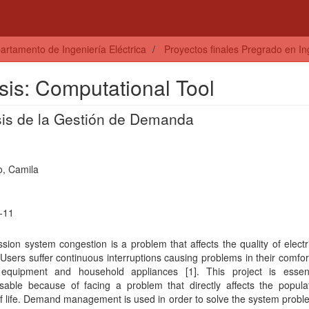
artamento de Ingeniería Eléctrica
Proyectos finales Pregrado en Ing
s: Computational Tool
isis de la Gestión de Demanda
o, Camila
-11
sion system congestion is a problem that affects the quality of elect
 Users suffer continuous interruptions causing problems in their comfort
, equipment and household appliances [1]. This project is essen
nsable because of facing a problem that directly affects the popula
of life. Demand management is used in order to solve the system proble