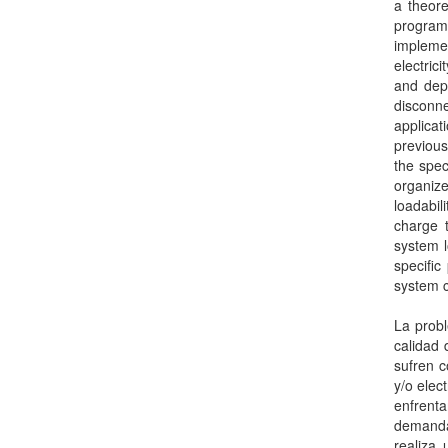
a theore
program
impleme
electric
and depe
disconn
applicat
previou
the spec
organiz
loadabil
charge 
system l
specific
system c
La probl
calidad 
sufren c
y/o elec
enfrent
demanda
realiza 