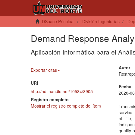
DSpace Principal
División Ingenierías
Dep
Demand Response Analysi
Aplicación Informática para el Anál
Autor
Exportar citas
Restrep
URI
Fecha
http://hdl.handle.net/10584/8905
2020-06
Registro completo
Mostrar el registro completo del ítem
Transmis
service.
of life
indispe
quality 