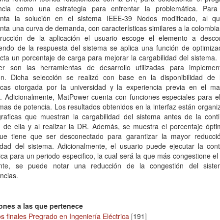
cia como una estrategia para enfrentar la problemática. Para
nta la solución en el sistema IEEE-39 Nodos modificado, al q
ta una curva de demanda, con características similares a la colombi
trucción de la aplicación el usuario escoge el elemento a desco
endo de la respuesta del sistema se aplica una función de optimiza
ta un porcentaje de carga para mejorar la cargabilidad del sistema.
r son las herramientas de desarrollo utilizadas para implemen
ión. Dicha selección se realizó con base en la disponibilidad de l
cas otorgada por la universidad y la experiencia previa en el ma
. Adicionalmente, MatPower cuenta con funciones especiales para el 
mas de potencia. Los resultados obtenidos en la interfaz están organ
graficas que muestran la cargabilidad del sistema antes de la conti
 de ella y al realizar la DR. Además, se muestra el porcentaje ópti
ue tiene que ser desconectado para garantizar la mayor reducci
idad del sistema. Adicionalmente, el usuario puede ejecutar la cont
ica para un periodo especifico, la cual será la que más congestione el
nte, se puede notar una reducción de la congestión del sist
ncias.
ones a las que pertenece
s finales Pregrado en Ingeniería Eléctrica
[191]