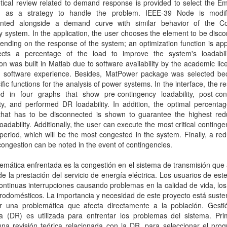
tical review related to demand response is provided to select the E
 as a strategy to handle the problem. IEEE-39 Node is modi
nted alongside a demand curve with similar behavior of the C
ity system. In the application, the user chooses the element to be disc
nding on the response of the system; an optimization function is app
ects a percentage of the load to improve the system's loadabili
ion was built in Matlab due to software availability by the academic li
s software experience. Besides, MatPower package was selected be
ific functions for the analysis of power systems. In the interface, the re
ed in four graphs that show pre-contingency loadability, post-con
ity, and performed DR loadability. In addition, the optimal percenta
that has to be disconnected is shown to guarantee the highest redu
oadability. Additionally, the user can execute the most critical continge
 period, which will be the most congested in the system. Finally, a red
ongestion can be noted in the event of contingencies.
emática enfrentada es la congestión en el sistema de transmisión que 
de la prestación del servicio de energía eléctrica. Los usuarios de este
ontinuas interrupciones causando problemas en la calidad de vida, lo
trodomésticos. La importancia y necesidad de este proyecto está sust
ar una problemática que afecta directamente a la población. Gesti
 (DR) es utilizada para enfrentar los problemas del sistema. Pri
una revisión teórica relacionada con la DR, para seleccionar el pro