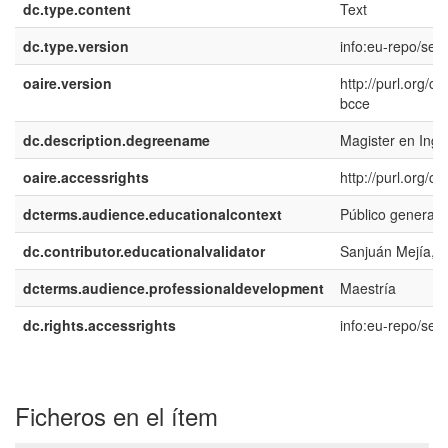
dc.type.content
Text
dc.type.version
info:eu-repo/sem
oaire.version
http://purl.org/
bcce
dc.description.degreename
Magister en Inge
oaire.accessrights
http://purl.org/c
dcterms.audience.educationalcontext
Público general
dc.contributor.educationalvalidator
Sanjuán Mejía, 
dcterms.audience.professionaldevelopment
Maestría
dc.rights.accessrights
info:eu-repo/se
Ficheros en el ítem