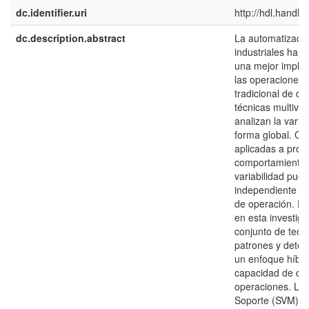
dc.identifier.uri
http://hdl.handl
dc.description.abstract
La automatizació
industriales ha p
una mejor imple
las operaciones.
tradicional de det
técnicas multiva
analizan la varia
forma global. Cu
aplicadas a proc
comportamiento s
variabilidad pue
independiente de
de operación. Es
en esta investig
conjunto de teor
patrones y detec
un enfoque híbri
capacidad de det
operaciones. La
Soporte (SVM) so