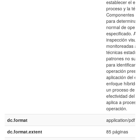
establecer el es
proceso y la técn
Componentes Prin
para determinar l
normal de operac
especificado. Ac
inspección visual
monitoreadas así
técnicas estadís
patrones no supe
para identificar
operación presen
aplicación del en
enfoque híbrido 
un proceso de ca
efectividad del 
aplica a proceso
operación.
dc.format
application/pdf
dc.format.extent
85 páginas