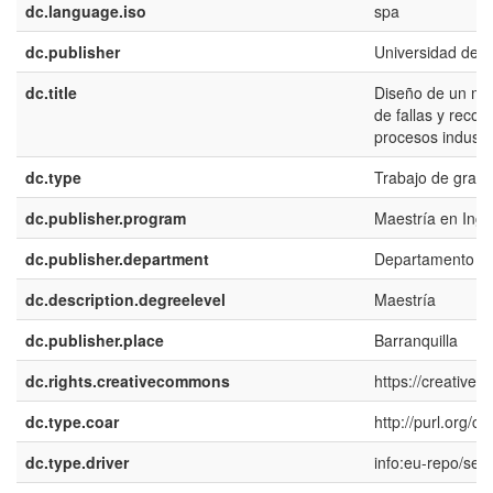
dc.language.iso
spa
dc.publisher
Universidad del 
dc.title
Diseño de un mét
de fallas y reco
procesos industr
dc.type
Trabajo de grado
dc.publisher.program
Maestría en Inge
dc.publisher.department
Departamento de
dc.description.degreelevel
Maestría
dc.publisher.place
Barranquilla
dc.rights.creativecommons
https://creative
dc.type.coar
http://purl.org/
dc.type.driver
info:eu-repo/sem