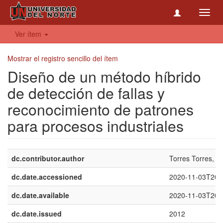
Toggl
navig
Ver ítem
Mostrar el registro sencillo del ítem
Diseño de un método híbrido
de detección de fallas y
reconocimiento de patrones
para procesos industriales
dc.contributor.author
Torres Torres, Me
dc.date.accessioned
2020-11-03T20:
dc.date.available
2020-11-03T20:
dc.date.issued
2012