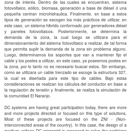
zona de interés. Dentro de las cuales se encuentran, sistema
fotovoltaico, eólico, biomasa, generación a base de diésel ó una
pequeña centran microhidraulica. Finalmente, en base a estos
tipos de generación se escogen los más prácticos de utilizar, en
este caso, un sistema hibrido conformado por generadores diésel
y paneles fotovoltaicos. Posteriormente, se determina la
demanda de la zona, la cual luego se utilizara para el
dimensionamiento del sistema fotovoltaico a realizar, de tal forma
que permita suplir la demanda de la zona sin problema alguno.
Luego, determinamos los soportes que van a mantener fijo el
cable y los postes a utilizar, en este caso, ya poseemos postes en
la zona, por lo tanto no es necesario buscar estos. Sin embargo,
como se utilizara un cable trenzado se escoge la estructura 327,
la cual es diseñada para este tipo de cables. Bajo estas
consideraciones se realizan los cálculos del conductor en base a
la regulación de tensión y finalmente, se realiza la simulación de
la comunidad El Naranjo.
DC systems are having great participation today, there are more
and more projects directed or focused on this type of solutions.
Most of these projects are focused on the ZNI - (Non-
interconnected areas of the country). In this case, the design of a
medium voltage DC microgrid is proposed to solve the problems