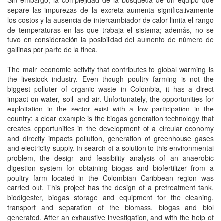
Sin embargo, la complejidad de la búsqueda de un equipo que
separe las impurezas de la excreta aumenta significativamente
los costos y la ausencia de intercambiador de calor limita el rango
de temperaturas en las que trabaja el sistema; además, no se
tuvo en consideración la posibilidad del aumento de número de
gallinas por parte de la finca.
The main economic activity that contributes to global warming is
the livestock industry. Even though poultry farming is not the
biggest polluter of organic waste in Colombia, it has a direct
impact on water, soil, and air. Unfortunately, the opportunities for
exploitation in the sector exist with a low participation in the
country; a clear example is the biogas generation technology that
creates opportunities in the development of a circular economy
and directly impacts pollution, generation of greenhouse gases
and electricity supply. In search of a solution to this environmental
problem, the design and feasibility analysis of an anaerobic
digestion system for obtaining biogas and biofertilizer from a
poultry farm located in the Colombian Caribbean region was
carried out. This project has the design of a pretreatment tank,
biodigester, biogas storage and equipment for the cleaning,
transport and separation of the biomass, biogas and biol
generated. After an exhaustive investigation, and with the help of