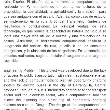
ruta. Diseño: El diseño de la herramienta computacional fue
realizado en Python, teniendo en cuenta los factores de la
practicidad, la operatividad, la aplicabilidad y la precisión, para
que sea amigable con el usuario. Además, como caso de estudio,
se implementó en la ruta U-30 del Transmetro. Síntesis de
resultados y conclusiones: La principal ventaja de esta
tecnología, es que reduce la capacidad de batería, por lo que se
logra una mayor vida útil de la misma, y una reducción de los
costos. Asimismo, la herramienta computacional posibilita la
integración del análisis de ruta, el cálculo de los consumos
energéticos, y la ubicación de los cargadores. En tal sentido, los
estudios realizados, sugieren instalar 2 cargadores a lo largo del
recorrido.
Engineering Problem: This project was developed due to the lack
of access to public transportation with clean, sustainable energy,
and the lack of computer tools to plan an opportunity charging
system for electric buses in the city of Barranquilla, Central
proposal: Through this, it is intended to contribute to the transport
sector and the electricity sector, with a computational tool that
allows the planning and structuring of opportunity charging
stations on a route. Design: The design of the computational tool
was made in Python, taking into account the factors of practicality,