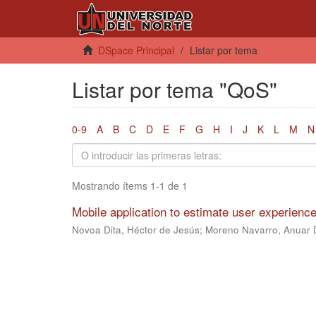
DSpace Principal
Listar por tema
Listar por tema "QoS"
0-9
A
B
C
D
E
F
G
H
I
J
K
L
M
N
Mostrando ítems 1-1 de 1
Mobile application to estimate user experience
Novoa Dita, Héctor de Jesús
;
Moreno Navarro, Anuar 