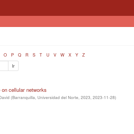
O
P
Q
R
S
T
U
V
W
X
Y
Z
Ir
 on cellular networks
David
(
Barranquilla, Universidad del Norte, 2023
,
2023-11-28
)