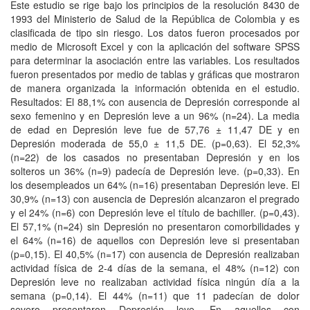
Este estudio se rige bajo los principios de la resolución 8430 de
1993 del Ministerio de Salud de la República de Colombia y es
clasificada de tipo sin riesgo. Los datos fueron procesados por
medio de Microsoft Excel y con la aplicación del software SPSS
para determinar la asociación entre las variables. Los resultados
fueron presentados por medio de tablas y gráficas que mostraron
de manera organizada la información obtenida en el estudio.
Resultados: El 88,1% con ausencia de Depresión corresponde al
sexo femenino y en Depresión leve a un 96% (n=24). La media
de edad en Depresión leve fue de 57,76 ± 11,47 DE y en
Depresión moderada de 55,0 ± 11,5 DE. (p=0,63). El 52,3%
(n=22) de los casados no presentaban Depresión y en los
solteros un 36% (n=9) padecía de Depresión leve. (p=0,33). En
los desempleados un 64% (n=16) presentaban Depresión leve. El
30,9% (n=13) con ausencia de Depresión alcanzaron el pregrado
y el 24% (n=6) con Depresión leve el título de bachiller. (p=0,43).
El 57,1% (n=24) sin Depresión no presentaron comorbilidades y
el 64% (n=16) de aquellos con Depresión leve si presentaban
(p=0,15). El 40,5% (n=17) con ausencia de Depresión realizaban
actividad física de 2-4 días de la semana, el 48% (n=12) con
Depresión leve no realizaban actividad física ningún día a la
semana (p=0,14). El 44% (n=11) que 11 padecían de dolor
severo presentaron Depresión leve. En aquellos con