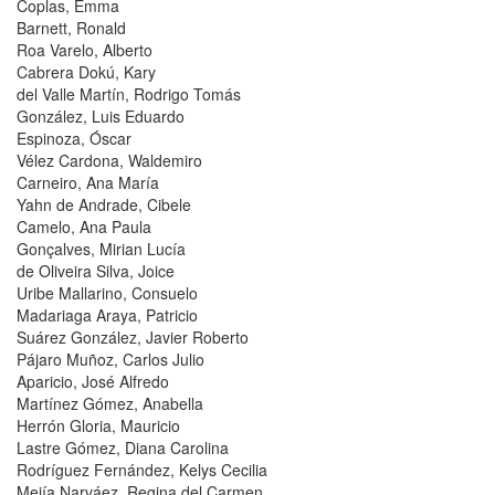
Coplas, Emma
Barnett, Ronald
Roa Varelo, Alberto
Cabrera Dokú, Kary
del Valle Martín, Rodrigo Tomás
González, Luis Eduardo
Espinoza, Óscar
Vélez Cardona, Waldemiro
Carneiro, Ana María
Yahn de Andrade, Cibele
Camelo, Ana Paula
Gonçalves, Mirian Lucía
de Oliveira Silva, Joice
Uribe Mallarino, Consuelo
Madariaga Araya, Patricio
Suárez González, Javier Roberto
Pájaro Muñoz, Carlos Julio
Aparicio, José Alfredo
Martínez Gómez, Anabella
Herrón Gloria, Mauricio
Lastre Gómez, Diana Carolina
Rodríguez Fernández, Kelys Cecilia
Mejía Narváez, Regina del Carmen