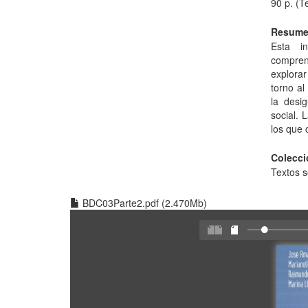
90 p. (
Resum
Esta in
compren
explorar
torno al
la desig
social. 
los que 
Colecci
Textos s
BDC03Parte2.pdf (2.470Mb)