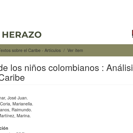
Textos sobre el Caribe - Artículos
Ver ítem
 los niños colombianos : Anális
 Caribe
ar, José Juan.
Coria, Marianella.
Llanos, Raimundo.
artínez, Marina.
ción