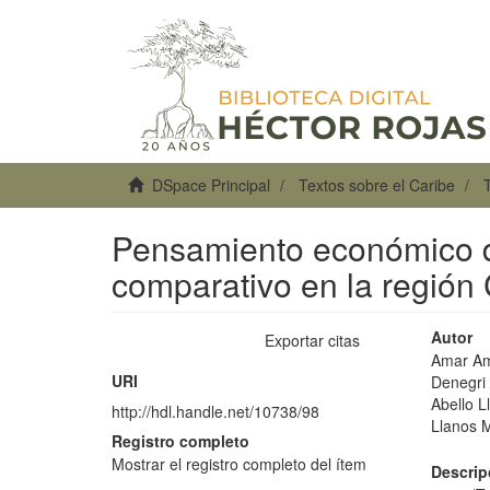
DSpace Principal
Textos sobre el Caribe
Pensamiento económico de
comparativo en la región
Autor
Exportar citas
Amar Am
URI
Denegri 
Abello 
http://hdl.handle.net/10738/98
Llanos M
Registro completo
Mostrar el registro completo del ítem
Descrip