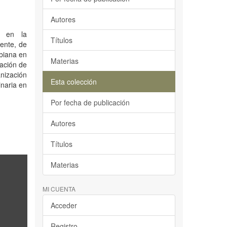
Autores
es en la
Títulos
ente, de
mbiana en
Materias
tación de
nización
Esta colección
inaria en
Por fecha de publicación
Autores
Títulos
Materias
MI CUENTA
Acceder
Registro