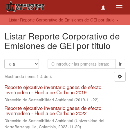
Toggl
navig
Listar Reporte Corporativo de Emisiones de GEI por título
Listar Reporte Corporativo de
Emisiones de GEI por título
Ir
Mostrando ítems 1-4 de 4
Reporte ejecutivo inventario gases de efecto
invernadero - Huella de Carbono 2019
Dirección de Sostenibilidad Ambiental
(
2019-11-22
)
Reporte ejecutivo inventario gases de efecto
invernadero - Huella de Carbono 2022
Dirección de Sostenibilidad Ambiental
(
Universidad del
NorteBarranquilla, Colombia
,
2023-11-20
)