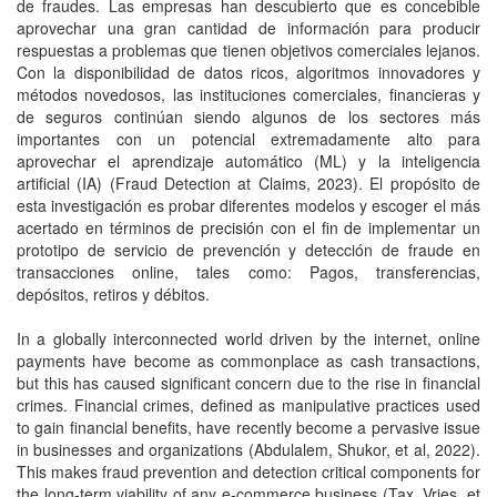
de fraudes. Las empresas han descubierto que es concebible
aprovechar una gran cantidad de información para producir
respuestas a problemas que tienen objetivos comerciales lejanos.
Con la disponibilidad de datos ricos, algoritmos innovadores y
métodos novedosos, las instituciones comerciales, financieras y
de seguros continúan siendo algunos de los sectores más
importantes con un potencial extremadamente alto para
aprovechar el aprendizaje automático (ML) y la inteligencia
artificial (IA) (Fraud Detection at Claims, 2023). El propósito de
esta investigación es probar diferentes modelos y escoger el más
acertado en términos de precisión con el fin de implementar un
prototipo de servicio de prevención y detección de fraude en
transacciones online, tales como: Pagos, transferencias,
depósitos, retiros y débitos.
In a globally interconnected world driven by the internet, online
payments have become as commonplace as cash transactions,
but this has caused significant concern due to the rise in financial
crimes. Financial crimes, defined as manipulative practices used
to gain financial benefits, have recently become a pervasive issue
in businesses and organizations (Abdulalem, Shukor, et al, 2022).
This makes fraud prevention and detection critical components for
the long-term viability of any e-commerce business (Tax, Vries, et