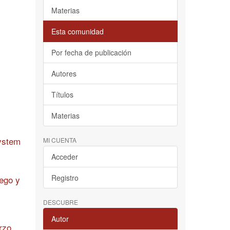
Materias
Esta comunidad
Por fecha de publicación
Autores
Títulos
Materias
system
MI CUENTA
Acceder
Registro
iego y
DESCUBRE
Autor
rzo