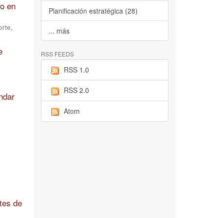
vo en
Planificación estratégica (28)
orte,
... más
e
RSS FEEDS
RSS 1.0
RSS 2.0
ándar
Atom
tes de