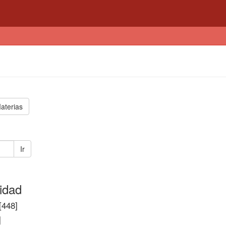
aterias
Ir
idad
[448]
]