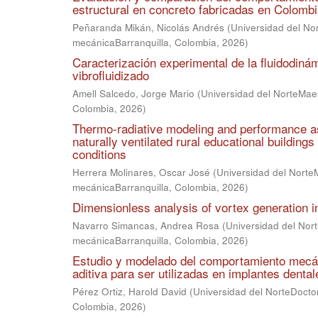
estructural en concreto fabricadas en Colomb
Peñaranda Mikán, Nicolás Andrés
(
Universidad del No
mecánicaBarranquilla, Colombia
,
2026
)
Caracterización experimental de la fluidodiná
vibrofluidizado
Amell Salcedo, Jorge Mario
(
Universidad del NorteMae
Colombia
,
2026
)
Thermo-radiative modeling and performance a
naturally ventilated rural educational building
conditions
Herrera Molinares, Oscar José
(
Universidad del Norte
mecánicaBarranquilla, Colombia
,
2026
)
Dimensionless analysis of vortex generation i
Navarro Simancas, Andrea Rosa
(
Universidad del Nor
mecánicaBarranquilla, Colombia
,
2026
)
Estudio y modelado del comportamiento mecá
aditiva para ser utilizadas en implantes dental
Pérez Ortiz, Harold David
(
Universidad del NorteDocto
Colombia
,
2026
)