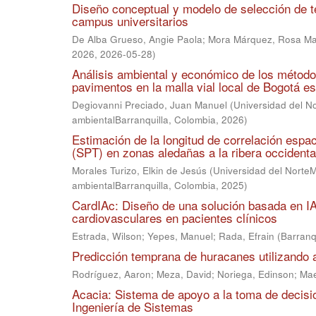
Diseño conceptual y modelo de selección de te
campus universitarios
De Alba Grueso, Angie Paola
;
Mora Márquez, Rosa Ma
2026
,
2026-05-28
)
Análisis ambiental y económico de los método
pavimentos en la malla vial local de Bogotá e
Degiovanni Preciado, Juan Manuel
(
Universidad del No
ambientalBarranquilla, Colombia
,
2026
)
Estimación de la longitud de correlación espac
(SPT) en zonas aledañas a la ribera occident
Morales Turizo, Elkin de Jesús
(
Universidad del NorteMa
ambientalBarranquilla, Colombia
,
2025
)
CardIAc: Diseño de una solución basada en IA
cardiovasculares en pacientes clínicos
Estrada, Wilson
;
Yepes, Manuel
;
Rada, Efrain
(
Barranq
Predicción temprana de huracanes utilizando 
Rodríguez, Aaron
;
Meza, David
;
Noriega, Edinson
;
Mae
Acacia: Sistema de apoyo a la toma de decisio
Ingeniería de Sistemas