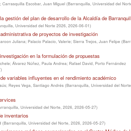
;
Carrasquilla Escobar, Juan Miguel
(
Barranquilla, Universidad del Nor
 gestión del plan de desarrollo de la Alcaldía de Barranquil
anquilla, Universidad del Norte 2026
,
2026-06-01
)
administrativa de proyectos de investigación
haroon Juliana
;
Palacio Palacio, Valerie
;
Sierra Trejos, Juan Felipe
(
Barr
 investigación en la formulación de propuestas
chele
;
Álvarez Núñez, Paula Andrea
;
Rafael David, Porto Fernández
7
)
de variables influyentes en el rendimiento académico
esús
;
Reyes Vega, Santiago Andrés
(
Barranquilla, Universidad del Nort
ervices
rranquilla, Universidad del Norte, 2026
,
2026-05-27
)
e inventarios
d
(
Barranquilla, Universidad del Norte, 2026
,
2026-05-27
)