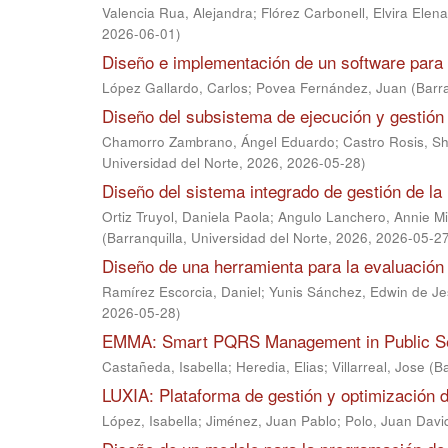
Valencia Rua, Alejandra
;
Flórez Carbonell, Elvira Elena
2026-06-01
)
Diseño e implementación de un software para la
López Gallardo, Carlos
;
Povea Fernández, Juan
(
Barr
Diseño del subsistema de ejecución y gestión 
Chamorro Zambrano, Ángel Eduardo
;
Castro Rosis, S
Universidad del Norte, 2026
,
2026-05-28
)
Diseño del sistema integrado de gestión de la
Ortiz Truyol, Daniela Paola
;
Angulo Lanchero, Annie Mi
(
Barranquilla, Universidad del Norte, 2026
,
2026-05-2
Diseño de una herramienta para la evaluación 
Ramírez Escorcia, Daniel
;
Yunis Sánchez, Edwin de J
2026-05-28
)
EMMA: Smart PQRS Management in Public S
Castañeda, Isabella
;
Heredia, Elias
;
Villarreal, Jose
(
Ba
LUXIA: Plataforma de gestión y optimización d
López, Isabella
;
Jiménez, Juan Pablo
;
Polo, Juan Davi