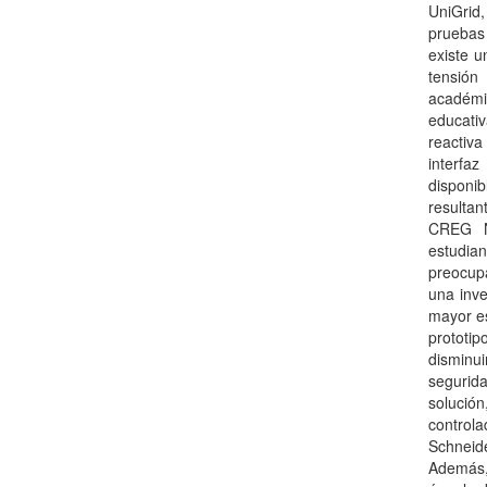
UniGrid
pruebas
existe u
tensión
académic
educativ
reactiva
interfaz
disponi
resultan
CREG N
estudian
preocup
una inve
mayor es
prototip
disminu
segurid
solució
control
Schneid
Además,