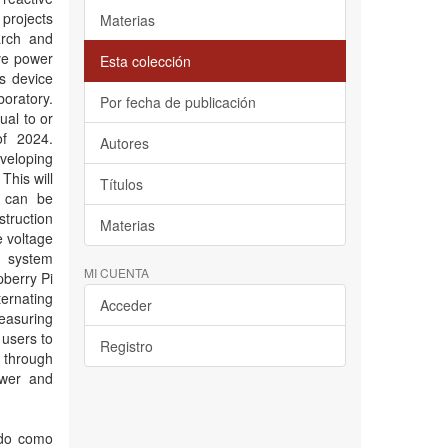
 projects
Materias
arch and
ive power
Esta colección
is device
oratory.
Por fecha de publicación
ual to or
of 2024.
Autores
eveloping
This will
Títulos
s can be
truction
Materias
e voltage
e system
MI CUENTA
pberry Pi
ternating
Acceder
easuring
 users to
Registro
e through
power and
ido como