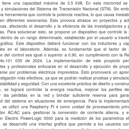
, tiene una capacidad máxima de 3.5 kVA. En esta microrred se 
 y simulaciones del Sistema de Transmisión Nacional (STN). Sin emb
na herramienta que controle la potencia reactiva, lo que causa inestab
 en diferentes escenarios. Esto provoca atrasos en proyectos y act
as, afectando el desarrollo y la eficiencia de las investigaciones y 
as. Para solucionar esto, se propone un dispositivo que controle la
 dentro de un rango determinado, establecido por el usuario a travé
 gráfica. Este dispositivo deberá funcionar con los inductores y ca
bles en el laboratorio. Además, es fundamental que el factor de 
te del control sea igual o superior a 0.90, en cumplimiento con la R
o.101 035 de 2024. La implementación de este proyecto perm
tes y profesionales enfocarse en el desarrollo y ejecución de proye
arse por problemas eléctricos imprevistos. Esto promoverá un apren
stigación más efectivos, ya que se podrán realizar pruebas y simulac
tabilidad y seguridad. Con una excelente práctica de diseño y constru
o, se logrará controlar la energía reactiva, mejorar los perfiles de
ir las pérdidas en la red y brindar suficiente reserva para garan
ad del sistema en situaciones de emergencia. Para la implementaci
n, se utilizó una Raspberry Pi 4 como unidad de procesamiento princ
ador AC/AC para gestionar la conversión de corriente alterna, y e
er Electric PowerLogic 5500 para la medición de los parámetros elé
 se desarrolló una interfaz gráfica que permite a los usuarios cont