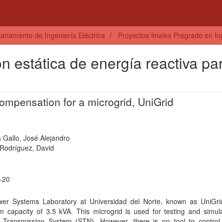
artamento de Ingeniería Eléctrica
Proyectos finales Pregrado en Ing
 estática de energía reactiva pa
compensation for a microgrid, UniGrid
 Gallo, José Alejandro
Rodríguez, David
-20
er Systems Laboratory at Universidad del Norte, known as UniGri
 capacity of 3.5 kVA. This microgrid is used for testing and simula
l Transmission System (STN). However, there is no tool to control 