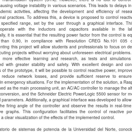
ausing voltage instability in various scenarios. This leads to delays in
demic activities, affecting the development and efficiency of rese
nal practices. To address this, a device is proposed to control react
 specified range, set by the user through a graphical interface. Th
operate with the inductors and capacitors available in the lab
ally, it is essential that the resulting power factor from the control is eq
 than 0.90, in compliance with Resolution CREG No.101 035 
ting this project will allow students and professionals to focus on d
uting projects without worrying about unforeseen electrical problems. 
 more effective learning and research, as tests and simulation
d with greater stability and safety. With excellent design and cons
s of the prototype, it will be possible to control reactive power, improv
s, reduce network losses, and provide sufficient reserve to ensur
 in emergency situations. For the implementation of the solution, a Ras
ed as the main processing unit, an AC/AC controller to manage the al
conversion, and the Schneider Electric PowerLogic 5500 sensor for m
al parameters. Additionally, a graphical interface was developed to allow
the firing angle of the controller and observe the results in real-tim
ive graphs. This configuration facilitates the control of reactive 
 a clear visualization of the effects of the implemented control.
ratorio de sistemas de potencia de la Universidad del Norte, conoc