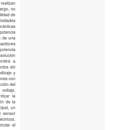
realizan
argo, no
ilidad de
ividades
prácticas
 potencia
s de una
pacitores
potencia
esolución
itirá a
ctos sin
dizaje y
iones con
cción del
 voltaje,
tizar la
ón de la
ipal, un
l sensor
ctricos.
rolar el