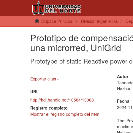
DSpace Principal
División Ingenierías
Dep
Prototipo de compensación
una microrred, UniGrid
Prototype of static Reactive power 
Autor
Exportar citas
Taboada
Hazbún 
URI
http://hdl.handle.net/10584/13008
Fecha
2024-11
Registro completo
Mostrar el registro completo del ítem
The Pow
maximum
Nationa