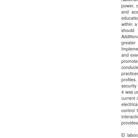
power, c
and aca
educatio
within a
should 
Addition
greater
Implemen
and exec
promote
conducte
practice
profile
security
4 was us
current 
electric
control 
interact
provides
El labo