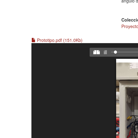
ángulo d
Colecci
Proyecto
Prototipo.pdf (151.0Kb)