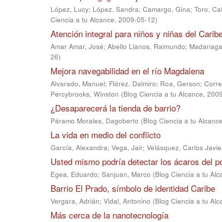
López, Lucy
;
López, Sandra
;
Camargo, Gina
;
Toro, Ca
Ciencia a tu Alcance
,
2009-05-12
)
Atención integral para niños y niñas del Carib
Amar Amar, José
;
Abello Llanos, Raimundo
;
Madariaga
26
)
Mejora navegabilidad en el río Magdalena
Alvarado, Manuel
;
Flórez, Dalmiro
;
Roa, Gerson
;
Corre
Percybrooks, Winston
(
Blog Ciencia a tu Alcance
,
2009
¿Desaparecerá la tienda de barrio?
Páramo Morales, Dagoberto
(
Blog Ciencia a tu Alcanc
La vida en medio del conflicto
García, Alexandra
;
Vega, Jair
;
Velásquez, Carlos Javie
Usted mismo podría detectar los ácaros del p
Egea, Eduardo
;
Sanjuan, Marco
(
Blog Ciencia a tu Al
Barrio El Prado, símbolo de identidad Caribe
Vergara, Adrián
;
Vidal, Antonino
(
Blog Ciencia a tu Al
Más cerca de la nanotecnología