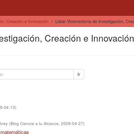
ión, Creación e Innovación
Listar Vicerrectoría de Investigación, Cr
vestigación, Creación e Innovació
Ir
9-04-13
)
Grey
(
Blog Ciencia a tu Alcance
,
2009-04-27
)
s matemáticas