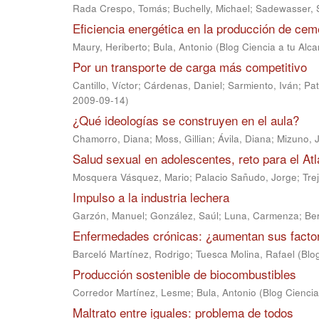
Rada Crespo, Tomás
;
Buchelly, Michael
;
Sadewasser, 
Eficiencia energética en la producción de cem
Maury, Heriberto
;
Bula, Antonio
(
Blog Ciencia a tu Alc
Por un transporte de carga más competitivo
Cantillo, Víctor
;
Cárdenas, Daniel
;
Sarmiento, Iván
;
Pat
2009-09-14
)
¿Qué ideologías se construyen en el aula?
Chamorro, Diana
;
Moss, Gillian
;
Ávila, Diana
;
Mizuno, 
Salud sexual en adolescentes, reto para el Atl
Mosquera Vásquez, Mario
;
Palacio Sañudo, Jorge
;
Tre
Impulso a la industria lechera
Garzón, Manuel
;
González, Saúl
;
Luna, Carmenza
;
Be
Enfermedades crónicas: ¿aumentan sus factor
Barceló Martínez, Rodrigo
;
Tuesca Molina, Rafael
(
Blo
Producción sostenible de biocombustibles
Corredor Martínez, Lesme
;
Bula, Antonio
(
Blog Ciencia
Maltrato entre iguales: problema de todos