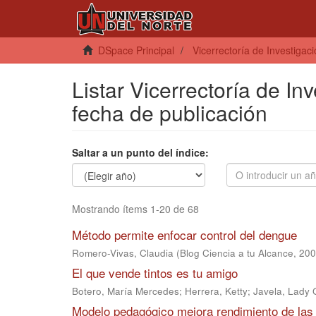
DSpace Principal
Vicerrectoría de Investigac
Listar Vicerrectoría de In
fecha de publicación
Saltar a un punto del índice:
Mostrando ítems 1-20 de 68
Método permite enfocar control del dengue
Romero-Vivas, Claudia
(
Blog Ciencia a tu Alcance
,
200
El que vende tintos es tu amigo
Botero, María Mercedes
;
Herrera, Ketty
;
Javela, Lady 
Modelo pedagógico mejora rendimiento de la