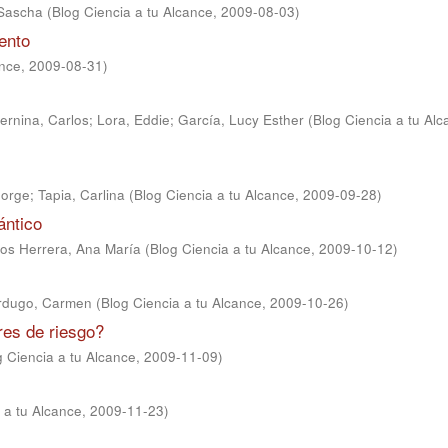
Sascha
(
Blog Ciencia a tu Alcance
,
2009-08-03
)
ento
ance
,
2009-08-31
)
ernina, Carlos
;
Lora, Eddie
;
García, Lucy Esther
(
Blog Ciencia a tu Al
Jorge
;
Tapia, Carlina
(
Blog Ciencia a tu Alcance
,
2009-09-28
)
ántico
jos Herrera, Ana María
(
Blog Ciencia a tu Alcance
,
2009-10-12
)
rdugo, Carmen
(
Blog Ciencia a tu Alcance
,
2009-10-26
)
es de riesgo?
g Ciencia a tu Alcance
,
2009-11-09
)
 a tu Alcance
,
2009-11-23
)