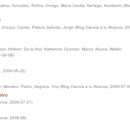
talina
;
González, Rufina
;
Orrego, María Cecilia
;
Noriega, Humberto
(
Bl
e
 Orozco, Camilo
;
Palacio Sañudo, Jorge
(
Blog Ciencia a tu Alcance
,
20
dor, Holbert
;
De la Hoz, Katherine
;
Guzmán, Marco
;
Novoa, Walter
;
-06-08
)
e
,
2009-06-22
)
r
;
Montero, Pedro
;
Segrera, Yira
(
Blog Ciencia a tu Alcance
,
2009-07-0
olvo
cance
,
2009-07-21
)
cance
,
2009-08
)