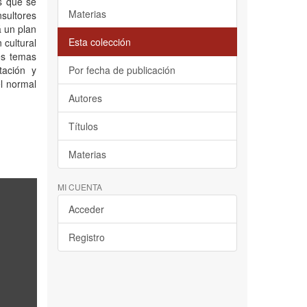
os que se
Materias
sultores
á un plan
Esta colección
 cultural
es temas
tación y
Por fecha de publicación
el normal
Autores
Títulos
Materias
MI CUENTA
Acceder
Registro