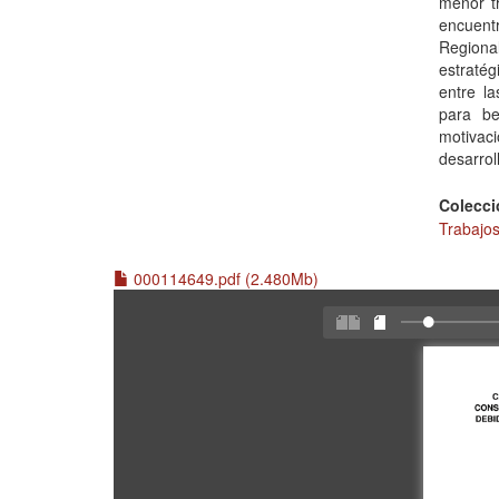
menor tr
encuent
Regional
estratég
entre l
para be
motivaci
desarrol
Colecci
Trabajos
000114649.pdf (2.480Mb)