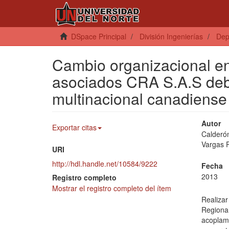
DSpace Principal
División Ingenierías
Dep
Cambio organizacional en
asociados CRA S.A.S deb
multinacional canadiense
Autor
Exportar citas
Calderó
Vargas R
URI
http://hdl.handle.net/10584/9222
Fecha
2013
Registro completo
Mostrar el registro completo del ítem
Realiza
Regional
acoplam