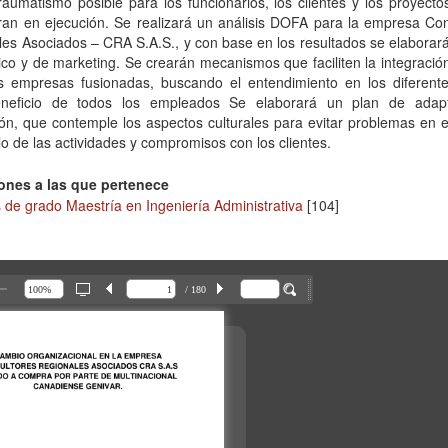
aumatismo posible para los funcionarios, los clientes y los proyect
ran en ejecución. Se realizará un análisis DOFA para la empresa Con
es Asociados – CRA S.A.S., y con base en los resultados se elaborar
ico y de marketing. Se crearán mecanismos que faciliten la integración
as empresas fusionadas, buscando el entendimiento en los diferent
neficio de todos los empleados Se elaborará un plan de adap
ón, que contemple los aspectos culturales para evitar problemas en 
lo de las actividades y compromisos con los clientes.
ones a las que pertenece
 de grado Maestría en Ingeniería Administrativa
[104]
/ 180