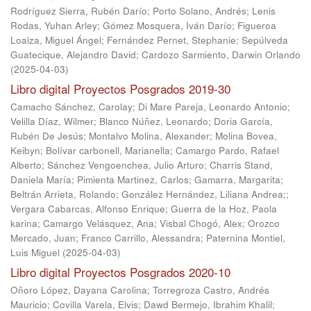
Rodríguez Sierra, Rubén Darío
;
Porto Solano, Andrés
;
Lenis
Rodas, Yuhan Arley
;
Gómez Mosquera, Iván Darío
;
Figueroa
Loaiza, Miguel Ángel
;
Fernández Pernet, Stephanie
;
Sepúlveda
Guatecique, Alejandro David
;
Cardozo Sarmiento, Darwin Orlando
(
2025-04-03
)
Libro digital Proyectos Posgrados 2019-30
Camacho Sánchez, Carolay
;
Di Mare Pareja, Leonardo Antonio
;
Velilla Díaz, Wilmer
;
Blanco Núñez, Leonardo
;
Doria García,
Rubén De Jesús
;
Montalvo Molina, Alexander
;
Molina Bovea,
Keibyn
;
Bolívar carbonell, Marianella
;
Camargo Pardo, Rafael
Alberto
;
Sánchez Vengoenchea, Julio Arturo
;
Charris Stand,
Daniela María
;
Pimienta Martinez, Carlos
;
Gamarra, Margarita
;
Beltrán Arrieta, Rolando
;
González Hernández, Liliana Andrea;
;
Vergara Cabarcas, Alfonso Enrique
;
Guerra de la Hoz, Paola
karina
;
Camargo Velásquez, Ana
;
Visbal Chogó, Alex
;
Orozco
Mercado, Juan
;
Franco Carrillo, Alessandra
;
Paternina Montiel,
Luis Miguel
(
2025-04-03
)
Libro digital Proyectos Posgrados 2020-10
Oñoro López, Dayana Carolina
;
Torregroza Castro, Andrés
Mauricio
;
Covilla Varela, Elvis
;
Dawd Bermejo, Ibrahim Khalil
;