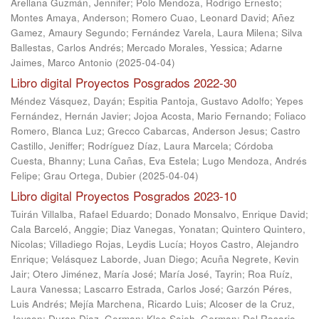
Arellana Guzmán, Jennifer
;
Polo Mendoza, Rodrigo Ernesto
;
Montes Amaya, Anderson
;
Romero Cuao, Leonard David
;
Añez
Gamez, Amaury Segundo
;
Fernández Varela, Laura Milena
;
Silva
Ballestas, Carlos Andrés
;
Mercado Morales, Yessica
;
Adarne
Jaimes, Marco Antonio
(
2025-04-04
)
Libro digital Proyectos Posgrados 2022-30
Méndez Vásquez, Dayán
;
Espitia Pantoja, Gustavo Adolfo
;
Yepes
Fernández, Hernán Javier
;
Jojoa Acosta, Mario Fernando
;
Foliaco
Romero, Blanca Luz
;
Grecco Cabarcas, Anderson Jesus
;
Castro
Castillo, Jeniffer
;
Rodríguez Díaz, Laura Marcela
;
Córdoba
Cuesta, Bhanny
;
Luna Cañas, Eva Estela
;
Lugo Mendoza, Andrés
Felipe
;
Grau Ortega, Dubier
(
2025-04-04
)
Libro digital Proyectos Posgrados 2023-10
Tuirán Villalba, Rafael Eduardo
;
Donado Monsalvo, Enrique David
;
Cala Barceló, Anggie
;
Diaz Vanegas, Yonatan
;
Quintero Quintero,
Nicolas
;
Villadiego Rojas, Leydis Lucía
;
Hoyos Castro, Alejandro
Enrique
;
Velásquez Laborde, Juan Diego
;
Acuña Negrete, Kevin
Jair
;
Otero Jiménez, María José
;
María José, Tayrin
;
Roa Ruíz,
Laura Vanessa
;
Lascarro Estrada, Carlos José
;
Garzón Péres,
Luis Andrés
;
Mejía Marchena, Ricardo Luis
;
Alcoser de la Cruz,
Jeyson
;
Duran Diaz, German
;
Klee Saieh, German
;
Del Rosario