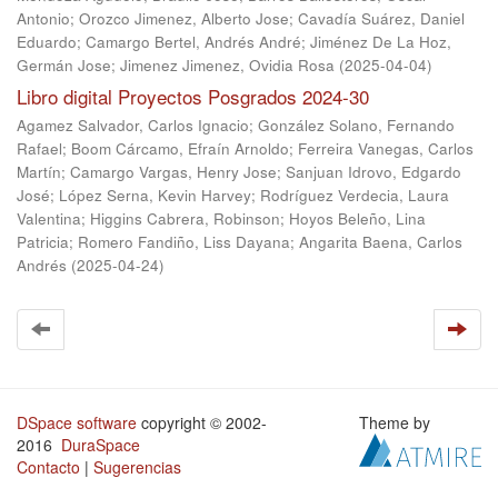
Antonio
;
Orozco Jimenez, Alberto Jose
;
Cavadía Suárez, Daniel
Eduardo
;
Camargo Bertel, Andrés André
;
Jiménez De La Hoz,
Germán Jose
;
Jimenez Jimenez, Ovidia Rosa
(
2025-04-04
)
Libro digital Proyectos Posgrados 2024-30
Agamez Salvador, Carlos Ignacio
;
González Solano, Fernando
Rafael
;
Boom Cárcamo, Efraín Arnoldo
;
Ferreira Vanegas, Carlos
Martín
;
Camargo Vargas, Henry Jose
;
Sanjuan Idrovo, Edgardo
José
;
López Serna, Kevin Harvey
;
Rodríguez Verdecia, Laura
Valentina
;
Higgins Cabrera, Robinson
;
Hoyos Beleño, Lina
Patricia
;
Romero Fandiño, Liss Dayana
;
Angarita Baena, Carlos
Andrés
(
2025-04-24
)
DSpace software
copyright © 2002-
Theme by
2016
DuraSpace
Contacto
|
Sugerencias