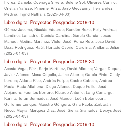
Flórez, Daniela
;
Coenaga Silvera, Selene Sol
;
Olivares Carrillo,
Cristian Yarisse
;
Pimentel Ariza, Jairo Geovanny
;
Hernández
Medina, Ingrid Nathalia
(
2025-04-03
)
Libro digital Proyectos Posgrados 2018-10
Gómez Jacome, Nicolás Eduardo
;
Rendón Rozo, Kelly Andrea
;
Landinez Lamadrid, Daniela Carolina
;
García García, Jesús
Manuel
;
Medina Martinez, Víctor José
;
Perez Ruiz, José David
;
Daza Rodriguez, Raúl
;
Hurtado Osorio, Carolina
;
Arellana, Julián
(
2025-04-03
)
Libro digital Proyectos Posgrados 2018-30
Acosta Vega, Rick
;
Serje Martínez, David Alfonso
;
Vargas Duque,
Javier Alfonso
;
Mesa Cogollo, Jaime Alberto
;
García Pinto, Cindy
Lorena
;
Aldana Rico, Andrés Felipe
;
Castro Cabeza, Andrea
Paola
;
Rada Altahona, Diego Alfonso
;
Duque Felfle, José
Alejandro
;
Fuentes Borrero, Ricardo Antonio
;
Lang Camargo,
Karina
;
Terán Bermúdez, José Manuel
;
León Betancourt,
Guillermo Enrique
;
Maestre Góngora, Gina Paola
;
Zurbarán
Nucci, Mayra
;
Márquez Díaz, José
;
Sierra Granados, Deibys José
(
2025-04-03
)
Libro digital Proyectos Posgrados 2019-10