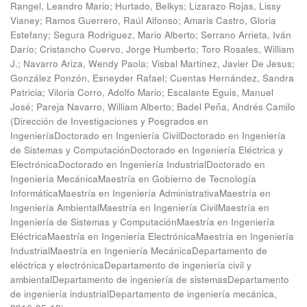
Rangel, Leandro Mario
;
Hurtado, Belkys
;
Lizarazo Rojas, Lissy
Vianey
;
Ramos Guerrero, Raúl Alfonso
;
Amaris Castro, Gloria
Estefany
;
Segura Rodriguez, Mario Alberto
;
Serrano Arrieta, Iván
Darío
;
Cristancho Cuervo, Jorge Humberto
;
Toro Rosales, William
J.
;
Navarro Ariza, Wendy Paola
;
Visbal Martinez, Javier De Jesus
;
González Ponzón, Esneyder Rafael
;
Cuentas Hernández, Sandra
Patricia
;
Viloria Corro, Adolfo Mario
;
Escalante Eguis, Manuel
José
;
Pareja Navarro, William Alberto
;
Badel Peña, Andrés Camilo
(
Dirección de Investigaciones y Posgrados en
IngenieríaDoctorado en Ingeniería CivilDoctorado en Ingeniería
de Sistemas y ComputaciónDoctorado en Ingeniería Eléctrica y
ElectrónicaDoctorado en Ingeniería IndustrialDoctorado en
Ingeniería MecánicaMaestría en Gobierno de Tecnología
InformáticaMaestría en Ingeniería AdministrativaMaestría en
Ingeniería AmbientalMaestría en Ingeniería CivilMaestría en
Ingeniería de Sistemas y ComputaciónMaestría en Ingeniería
EléctricaMaestría en Ingeniería ElectrónicaMaestría en Ingeniería
IndustrialMaestría en Ingeniería MecánicaDepartamento de
eléctrica y electrónicaDepartamento de ingeniería civil y
ambientalDepartamento de ingeniería de sistemasDepartamento
de ingeniería industrialDepartamento de ingeniería mecánica
,