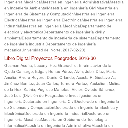
Ingeniería MecánicaMaestría en Ingeniería AdministrativaMaestría
en Ingeniería AmbientalMaestría en Ingeniería CivilMaestría en
Ingeniería de Sistemas y ComputaciónMaestría en Ingeniería
EléctricaMaestría en Ingeniería ElectrónicaMaestría en Ingeniería
IndustrialMaestría en Ingeniería MecánicaDepartamento de
eléctrica y electrónicaDepartamento de ingeniería civil y
ambientalDepartamento de ingeniería de sistemasDepartamento
de ingeniería industrialDepartamento de ingeniería
mecánicaUniversidad del Norte
,
2017-02-20
)
Libro Digital Proyectos Posgrados 2016-30
Guzmán Acuña, Luceny
;
Hoz Granadillo, Efrain Javier de la
;
Ojeda Camargo, Edgar
;
Henao Pérez, Alvin
;
Jubiz Díaz, María
Amalia
;
Rivera Royero, Daniel Orlando
;
Acosta R, Gustavo A.
;
Jiménez Benítez, Juan Carlos
;
Ternera Pertúz, Yackelien
;
Molina
de la Hoz, Kathia
;
Pugliese Manotas, Víctor
;
Oviedo Sánchez,
José Luis
(
División de Posgrados e Investigaciones en
IngenieríaDoctorado en Ingeniería CivilDoctorado en Ingeniería
de Sistemas y ComputaciónDoctorado en Ingeniería Eléctrica y
ElectrónicaDoctorado en Ingeniería IndustrialDoctorado en
Ingeniería MecánicaMaestría en Gobierno de Tecnología
InformáticaMaestría en Ingeniería AdministrativaMaestría en