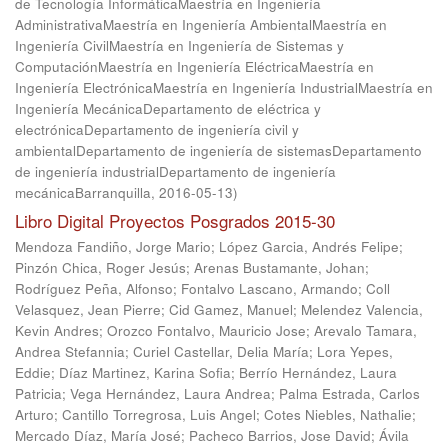
de Tecnología InformáticaMaestría en Ingeniería
AdministrativaMaestría en Ingeniería AmbientalMaestría en
Ingeniería CivilMaestría en Ingeniería de Sistemas y
ComputaciónMaestría en Ingeniería EléctricaMaestría en
Ingeniería ElectrónicaMaestría en Ingeniería IndustrialMaestría en
Ingeniería MecánicaDepartamento de eléctrica y
electrónicaDepartamento de ingeniería civil y
ambientalDepartamento de ingeniería de sistemasDepartamento
de ingeniería industrialDepartamento de ingeniería
mecánicaBarranquilla
,
2016-05-13
)
Libro Digital Proyectos Posgrados 2015-30
Mendoza Fandiño, Jorge Mario
;
López Garcia, Andrés Felipe
;
Pinzón Chica, Roger Jesús
;
Arenas Bustamante, Johan
;
Rodríguez Peña, Alfonso
;
Fontalvo Lascano, Armando
;
Coll
Velasquez, Jean Pierre
;
Cid Gamez, Manuel
;
Melendez Valencia,
Kevin Andres
;
Orozco Fontalvo, Mauricio Jose
;
Arevalo Tamara,
Andrea Stefannia
;
Curiel Castellar, Delia María
;
Lora Yepes,
Eddie
;
Díaz Martinez, Karina Sofia
;
Berrío Hernández, Laura
Patricia
;
Vega Hernández, Laura Andrea
;
Palma Estrada, Carlos
Arturo
;
Cantillo Torregrosa, Luis Angel
;
Cotes Niebles, Nathalie
;
Mercado Díaz, María José
;
Pacheco Barrios, Jose David
;
Ávila