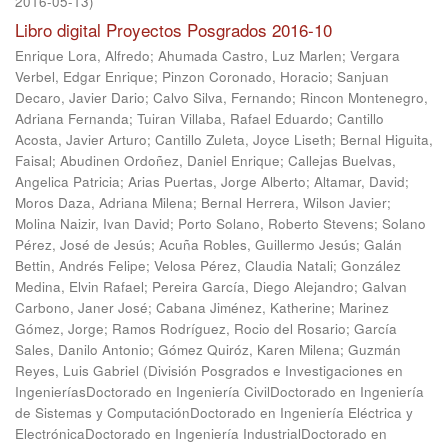
2016-05-13
)
Libro digital Proyectos Posgrados 2016-10
Enrique Lora, Alfredo
;
Ahumada Castro, Luz Marlen
;
Vergara
Verbel, Edgar Enrique
;
Pinzon Coronado, Horacio
;
Sanjuan
Decaro, Javier Dario
;
Calvo Silva, Fernando
;
Rincon Montenegro,
Adriana Fernanda
;
Tuiran Villaba, Rafael Eduardo
;
Cantillo
Acosta, Javier Arturo
;
Cantillo Zuleta, Joyce Liseth
;
Bernal Higuita,
Faisal
;
Abudinen Ordoñez, Daniel Enrique
;
Callejas Buelvas,
Angelica Patricia
;
Arias Puertas, Jorge Alberto
;
Altamar, David
;
Moros Daza, Adriana Milena
;
Bernal Herrera, Wilson Javier
;
Molina Naizir, Ivan David
;
Porto Solano, Roberto Stevens
;
Solano
Pérez, José de Jesús
;
Acuña Robles, Guillermo Jesús
;
Galán
Bettin, Andrés Felipe
;
Velosa Pérez, Claudia Natali
;
González
Medina, Elvin Rafael
;
Pereira García, Diego Alejandro
;
Galvan
Carbono, Janer José
;
Cabana Jiménez, Katherine
;
Marinez
Gómez, Jorge
;
Ramos Rodríguez, Rocio del Rosario
;
García
Sales, Danilo Antonio
;
Gómez Quiróz, Karen Milena
;
Guzmán
Reyes, Luis Gabriel
(
División Posgrados e Investigaciones en
IngenieríasDoctorado en Ingeniería CivilDoctorado en Ingeniería
de Sistemas y ComputaciónDoctorado en Ingeniería Eléctrica y
ElectrónicaDoctorado en Ingeniería IndustrialDoctorado en