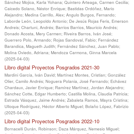
Sánchez Mojica, Karla Yohana
;
Quintero Arteaga, Carmen Cecilia
;
Caicedo Solano, Néstor Enrique
;
Bastidas Ordóñez, Mario
Alejandro
;
Medina Carrillo, Alex
;
Angulo Burgos, Fernando
;
Laborde León, Leopoldo Antonio
;
De Jesús Rojas Feris, Emerson
Andreis
;
Chartuni, Andrés
;
Barrios Barrios, Mauricio Andrés
;
Donado Acosta, Mery Carmen
;
Riveira Barros, Iván José
;
Guerrero Polo, Armando
;
Rojas Sandoval, Fabio
;
Fernández
Barandica, Magueth Judith
;
Fernández Sánchez, Juan Pablo
;
Molina Oviedo, Adriana
;
Mendoza Carmona, Ginna Marcela
(
2025-04-03
)
Libro digital Proyectos Posgrados 2021-30
Mardini García, Iván David
;
Martínez Montes, Cristian
;
González
Olier, Camilo Andrés
;
Noguera Polania, José Fernando
;
Echávez
Chardaux, Javier Enrique
;
Ramírez Martínez, Jordan Alejandro
;
Sánchez Cotte, Edgar Humberto
;
Castilla Molina, Claudia Patricia
;
Estrada Vásquez, Jaime Andrés
;
Zabaleta Ramos, Mayra Cristina
;
Ulloque Rodríguez, Héctor Alberto Miguel
;
Bolaño López, Fabrizio
(
2025-04-03
)
Libro digital Proyectos Posgrados 2022-10
Bornacelli Durán, Robinson
;
Daza Márquez, Nemesio Miguel
;