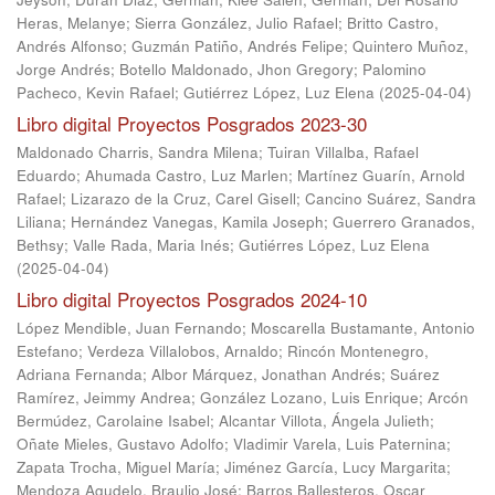
Heras, Melanye
;
Sierra González, Julio Rafael
;
Britto Castro,
Andrés Alfonso
;
Guzmán Patiño, Andrés Felipe
;
Quintero Muñoz,
Jorge Andrés
;
Botello Maldonado, Jhon Gregory
;
Palomino
Pacheco, Kevin Rafael
;
Gutiérrez López, Luz Elena
(
2025-04-04
)
Libro digital Proyectos Posgrados 2023-30
Maldonado Charris, Sandra Milena
;
Tuiran Villalba, Rafael
Eduardo
;
Ahumada Castro, Luz Marlen
;
Martínez Guarín, Arnold
Rafael
;
Lizarazo de la Cruz, Carel Gisell
;
Cancino Suárez, Sandra
Liliana
;
Hernández Vanegas, Kamila Joseph
;
Guerrero Granados,
Bethsy
;
Valle Rada, Maria Inés
;
Gutiérres López, Luz Elena
(
2025-04-04
)
Libro digital Proyectos Posgrados 2024-10
López Mendible, Juan Fernando
;
Moscarella Bustamante, Antonio
Estefano
;
Verdeza Villalobos, Arnaldo
;
Rincón Montenegro,
Adriana Fernanda
;
Albor Márquez, Jonathan Andrés
;
Suárez
Ramírez, Jeimmy Andrea
;
González Lozano, Luis Enrique
;
Arcón
Bermúdez, Carolaine Isabel
;
Alcantar Villota, Ángela Julieth
;
Oñate Mieles, Gustavo Adolfo
;
Vladimir Varela, Luis Paternina
;
Zapata Trocha, Miguel María
;
Jiménez García, Lucy Margarita
;
Mendoza Agudelo, Braulio José
;
Barros Ballesteros, Oscar