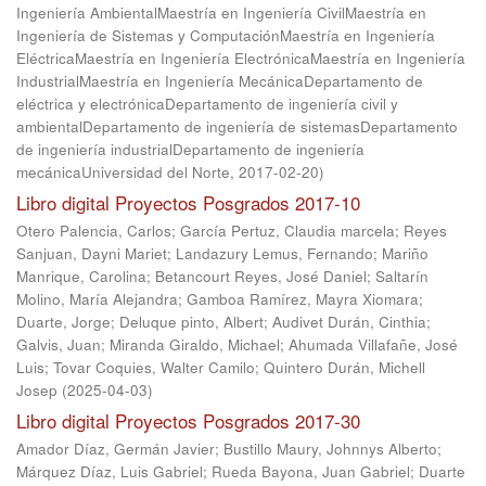
Ingeniería AmbientalMaestría en Ingeniería CivilMaestría en
Ingeniería de Sistemas y ComputaciónMaestría en Ingeniería
EléctricaMaestría en Ingeniería ElectrónicaMaestría en Ingeniería
IndustrialMaestría en Ingeniería MecánicaDepartamento de
eléctrica y electrónicaDepartamento de ingeniería civil y
ambientalDepartamento de ingeniería de sistemasDepartamento
de ingeniería industrialDepartamento de ingeniería
mecánicaUniversidad del Norte
,
2017-02-20
)
Libro digital Proyectos Posgrados 2017-10
Otero Palencia, Carlos
;
García Pertuz, Claudia marcela
;
Reyes
Sanjuan, Dayni Mariet
;
Landazury Lemus, Fernando
;
Mariño
Manrique, Carolina
;
Betancourt Reyes, José Daniel
;
Saltarín
Molino, María Alejandra
;
Gamboa Ramírez, Mayra Xiomara
;
Duarte, Jorge
;
Deluque pinto, Albert
;
Audivet Durán, Cinthia
;
Galvis, Juan
;
Miranda Giraldo, Michael
;
Ahumada Villafañe, José
Luis
;
Tovar Coquies, Walter Camilo
;
Quintero Durán, Michell
Josep
(
2025-04-03
)
Libro digital Proyectos Posgrados 2017-30
Amador Díaz, Germán Javier
;
Bustillo Maury, Johnnys Alberto
;
Márquez Díaz, Luis Gabriel
;
Rueda Bayona, Juan Gabriel
;
Duarte