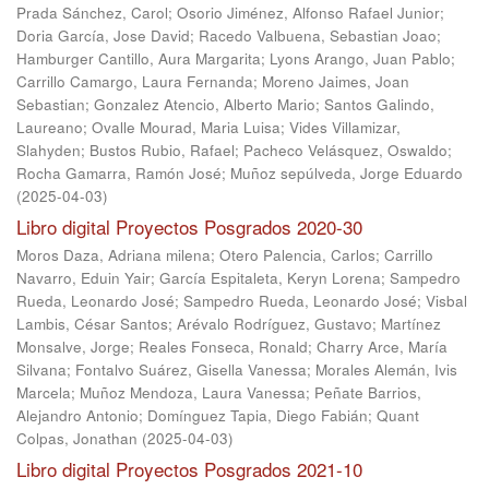
Prada Sánchez, Carol
;
Osorio Jiménez, Alfonso Rafael Junior
;
Doria García, Jose David
;
Racedo Valbuena, Sebastian Joao
;
Hamburger Cantillo, Aura Margarita
;
Lyons Arango, Juan Pablo
;
Carrillo Camargo, Laura Fernanda
;
Moreno Jaimes, Joan
Sebastian
;
Gonzalez Atencio, Alberto Mario
;
Santos Galindo,
Laureano
;
Ovalle Mourad, Maria Luisa
;
Vides Villamizar,
Slahyden
;
Bustos Rubio, Rafael
;
Pacheco Velásquez, Oswaldo
;
Rocha Gamarra, Ramón José
;
Muñoz sepúlveda, Jorge Eduardo
(
2025-04-03
)
Libro digital Proyectos Posgrados 2020-30
Moros Daza, Adriana milena
;
Otero Palencia, Carlos
;
Carrillo
Navarro, Eduin Yair
;
García Espitaleta, Keryn Lorena
;
Sampedro
Rueda, Leonardo José
;
Sampedro Rueda, Leonardo José
;
Visbal
Lambis, César Santos
;
Arévalo Rodríguez, Gustavo
;
Martínez
Monsalve, Jorge
;
Reales Fonseca, Ronald
;
Charry Arce, María
Silvana
;
Fontalvo Suárez, Gisella Vanessa
;
Morales Alemán, Ivis
Marcela
;
Muñoz Mendoza, Laura Vanessa
;
Peñate Barrios,
Alejandro Antonio
;
Domínguez Tapia, Diego Fabián
;
Quant
Colpas, Jonathan
(
2025-04-03
)
Libro digital Proyectos Posgrados 2021-10