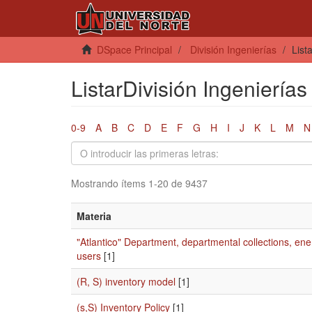
DSpace Principal
División Ingenierías
List
ListarDivisión Ingeniería
0-9
A
B
C
D
E
F
G
H
I
J
K
L
M
N
Mostrando ítems 1-20 de 9437
Materia
"Atlantico" Department, departmental collections, ene
users
[1]
(R, S) inventory model
[1]
(s,S) Inventory Policy
[1]