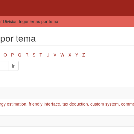
ar División Ingenierías por tema
s por tema
O
P
Q
R
S
T
U
V
W
X
Y
Z
Ir
rgy estimation, friendly interface, tax deduction, custom system, comme