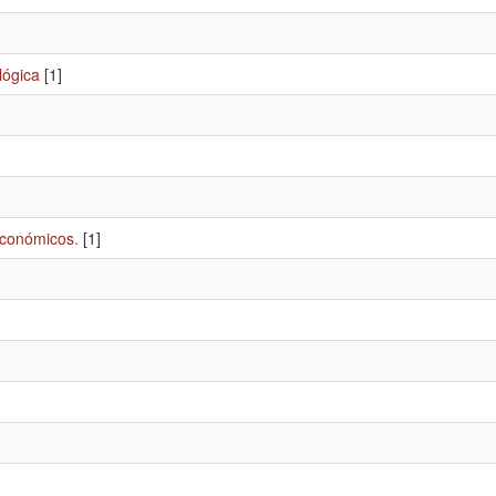
lógica
[1]
económicos.
[1]