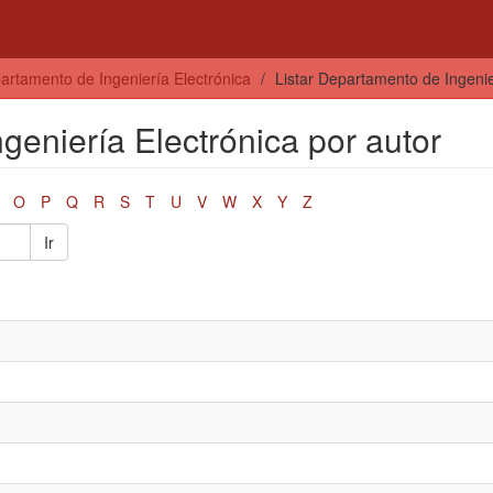
artamento de Ingeniería Electrónica
Listar Departamento de Ingenie
geniería Electrónica por autor
O
P
Q
R
S
T
U
V
W
X
Y
Z
Ir