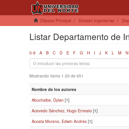
DSpace Principal
División Ingenierías
Dep
Listar Departamento de In
0-9
A
B
C
D
E
F
G
H
I
J
K
L
M
N
Mostrando ítems 1-20 de 651
Nombre de los autores
Abuchaibe, Dylan
[1]
Acevedo Sánchez, Hugo Ernesto
[1]
Acosta Moreno, Edwin Andrés
[1]