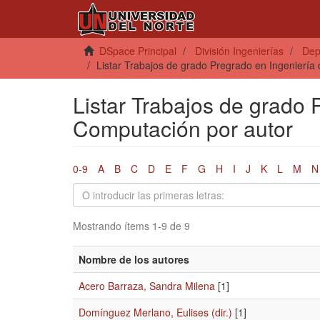
DSpace Principal
División Ingenierías
Dep
Listar Trabajos de grado Pregrado en Ingeniería
Listar Trabajos de grado 
Computación por autor
0-9
A
B
C
D
E
F
G
H
I
J
K
L
M
N
Mostrando ítems 1-9 de 9
Nombre de los autores
Acero Barraza, Sandra Milena
[1]
Domínguez Merlano, Eulises (dir.)
[1]