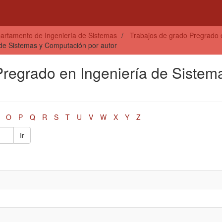
artamento de Ingeniería de Sistemas
Trabajos de grado Pregrado 
 de Sistemas y Computación por autor
Pregrado en Ingeniería de Sistem
O
P
Q
R
S
T
U
V
W
X
Y
Z
Ir