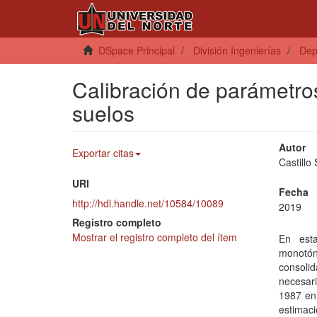
DSpace Principal
División Ingenierías
Dep
Calibración de parámetro
suelos
Autor
Exportar citas
Castillo
URI
Fecha
http://hdl.handle.net/10584/10089
2019
Registro completo
Mostrar el registro completo del ítem
En esta
monotón
consolid
necesari
1987 en 
estimac