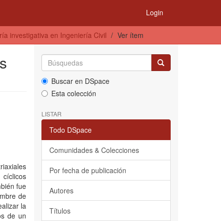
Login
a investigativa en Ingeniería Civil
Ver ítem
s
Buscar en DSpace
Esta colección
LISTAR
Todo DSpace
Comunidades & Colecciones
iaxiales
Por fecha de publicación
cíclicos
mbién fue
Autores
iembre de
alizar la
Títulos
os de un