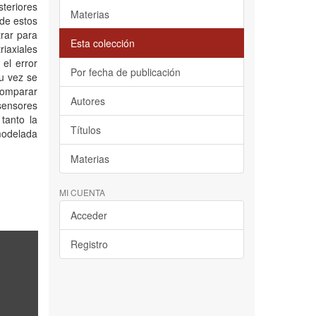
teriores
Materias
 de estos
rar para
Esta colección
iaxiales
 el error
Por fecha de publicación
su vez se
comparar
Autores
sensores
tanto la
Títulos
 modelada
Materias
MI CUENTA
Acceder
Registro