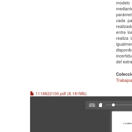
modelo c
mediante
parámet
cada pa
realizad
entre lo
realiza
igualme
disponi
incertid
del estr
Colecci
Trabajos
1118822100.pdf (8.181Mb)