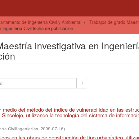
artamento de Ingeniería Civil y Ambiental
Trabajos de grado Maestrí
 Ingeniería Civil fecha de publicación
aestría investigativa en Ingenier
ción
Ir
r medio del método del índice de vulnerabilidad en las estru
 Sincelejo, utilizando la tecnología del sistema de informaci
ría CivilIngenierías
,
2009-07-16
)
idos en las obras de construcción de tipo urbanístico utiliz