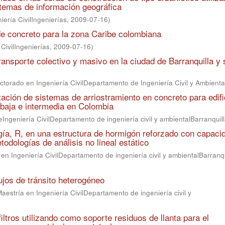
temas de información geográfica
iería CivilIngenierías
,
2009-07-16
)
s de concreto para la zona Caribe colombiana
CivilIngenierías
,
2009-07-16
)
ransporte colectivo y masivo en la ciudad de Barranquilla y 
torado en Ingeniería CivilDepartamento de Ingeniería Civil y Ambienta
tación de sistemas de arriostramiento en concreto para edifi
baja e intermedia en Colombia
eIngeniería CivilDepartamento de ingeniería civil y ambientalBarranquil
rgía, R, en una estructura de hormigón reforzado con capaci
odologías de análisis no lineal estático
en Ingeniería CivilDepartamento de ingeniería civil y ambientalBarranqu
ujos de tránsito heterogéneo
aestría en Ingeniería CivilDepartamento de ingeniería civil y
ltros utilizando como soporte residuos de llanta para el