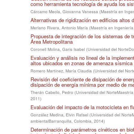
como herramienta tecnología de ayuda los sis
Cárcamo Meola, Giovanna Vanessa
(
Maestría en Ingen
Alternativas de rigidización en edificios alto
Merlano Rivera, Antonio María
(
Maestría en Ingeniería 
Propuesta de integración de los sistemas de t
Área Metropolitana
Coronell Molina, Garis Isabel
(
Universidad del NorteDoc
Evaluación y análisis no lineal de la implemen
altos ubicados en zonas de amenaza sísmica 
Romero Martínez, María Claudia
(
Universidad del Nort
Revisión del coeficiente de disipación de ene
disipación de energía mínima por medio de met
Therán Cabello, Pedro
(
Universidad del NorteMaestría 
2011
)
Evaluación del impacto de la motocicleta en fl
González Medina, Elvin Rafael
(
Universidad del NorteM
ambientalBarranquilla, Colombia
,
2014
)
Determinación de parámetros cinéticos en biofi