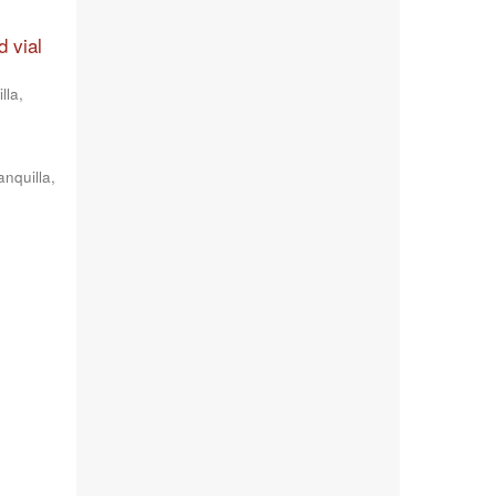
d vial
lla
,
anquilla
,