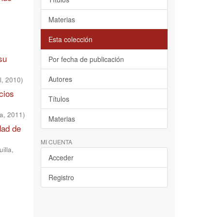
Materias
Esta colección
su
Por fecha de publicación
Autores
l
,
2010
)
cios
Títulos
la
,
2011
)
Materias
dad de
MI CUENTA
illa
,
Acceder
Registro