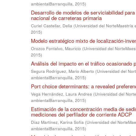
ambientalBarranquilla
,
2015
)
Desarrollo de modelos de serviciabilidad para 
nacional de carreteras primaria
Curiel Castellar, Delia
(
Universidad del NorteMaestría e
2015
)
Modelo estratégico mixto de localización-inven
Orozco Fontalvo, Mauricio
(
Universidad del NorteMaestr
2015
)
Análisis del impacto en el tráfico ocasionado
Segura Rodríguez, Mario Alberto
(
Universidad del Nort
ambientalBarranquilla
,
2015
)
Port choice determinants: a revealed preferen
Vega Hernández, Laura Andrea
(
Universidad del Norte
ambientalBarranquilla
,
2015
)
Estimación de la concentración media de sed
mediciones del perfilador de corriente ADCP
Díaz Martínez, Karina Sofía
(
Universidad del NorteMaes
ambientalBarranquilla
,
2015
)