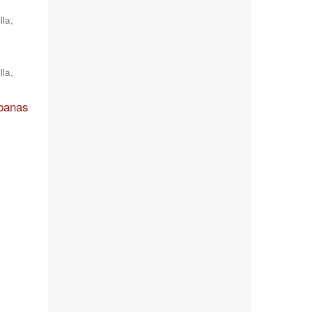
lla
,
lla
,
rbanas