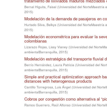
tratamiento de lixiviados maduros mezclados 
Bernal Higuita, Faisal
(
Universidad del NorteMaestría en
2015
)
Modelación de la demanda de pasajeros en cor
Hurtado Silva, Belkys
(
Universidad del NorteMaestría en
2015
)
Modelación econométrica para evaluar la sever
colombianas
Lizarazo Rojas, Lissy Vianey
(
Universidad del NorteMae
ambientalBarranquilla
,
2015
)
Modelación estratégica del transporte fluvial
Berrío Hernández, Laura Patricia
(
Universidad del Nort
ambientalBarranquilla
,
2015
)
Simple and practical optimization approach bas
distances with heterogenous products
Cantillo Torregrosa, Luis Ángel
(
Universidad del NorteM
ambientalBarranquilla
,
2015
)
Cobros por congestión como alternativa al “pi
Ramos Guerrero, Raúl Alfonso
(
Universidad del NorteM