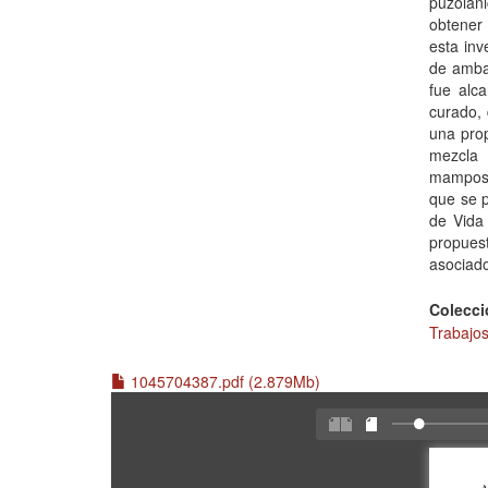
puzoláni
obtener
esta inv
de ambas
fue alc
curado,
una pro
mezcla 
mamposte
que se p
de Vida
propues
asociado
Colecci
Trabajos
1045704387.pdf (2.879Mb)