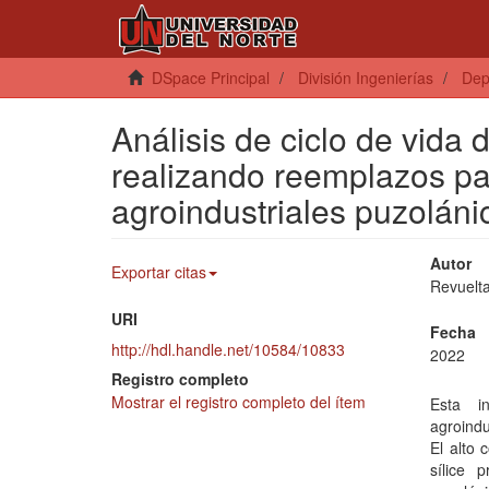
DSpace Principal
División Ingenierías
Dep
Análisis de ciclo de vida
realizando reemplazos par
agroindustriales puzoláni
Autor
Exportar citas
Revuelt
URI
Fecha
http://hdl.handle.net/10584/10833
2022
Registro completo
Mostrar el registro completo del ítem
Esta in
agroindu
El alto 
sílice 