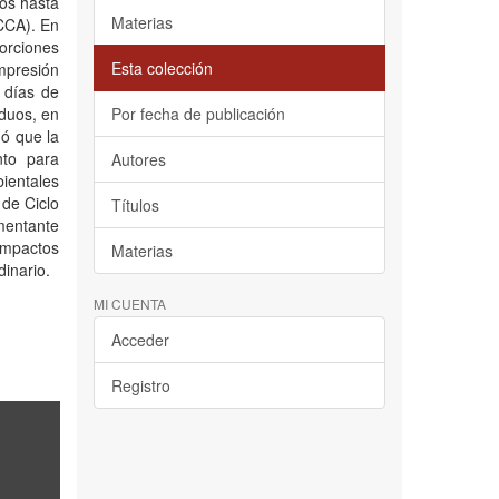
cos hasta
Materias
CCA). En
orciones
Esta colección
mpresión
 días de
duos, en
Por fecha de publicación
ó que la
nto para
Autores
bientales
 de Ciclo
Títulos
mentante
impactos
Materias
dinario.
MI CUENTA
Acceder
Registro