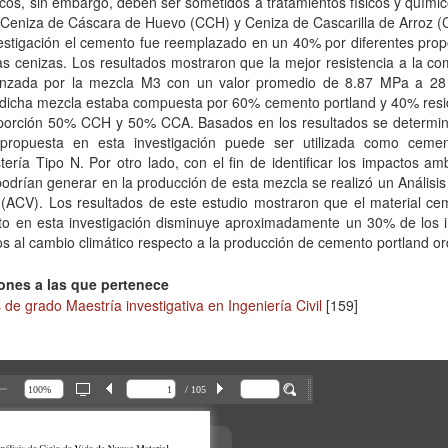
cos, sin embargo, deben ser sometidos a tratamientos físicos y quími
 Ceniza de Cáscara de Huevo (CCH) y Ceniza de Cascarilla de Arroz (
estigación el cemento fue reemplazado en un 40% por diferentes prop
 cenizas. Los resultados mostraron que la mejor resistencia a la co
anzada por la mezcla M3 con un valor promedio de 8.87 MPa a 28
 dicha mezcla estaba compuesta por 60% cemento portland y 40% resi
porción 50% CCH y 50% CCA. Basados en los resultados se determin
propuesta en esta investigación puede ser utilizada como ceme
ría Tipo N. Por otro lado, con el fin de identificar los impactos am
odrían generar en la producción de esta mezcla se realizó un Análisis
 (ACV). Los resultados de este estudio mostraron que el material ce
to en esta investigación disminuye aproximadamente un 30% de los 
s al cambio climático respecto a la producción de cemento portland or
ones a las que pertenece
 de grado Maestría investigativa en Ingeniería Civil
[159]
/ 105