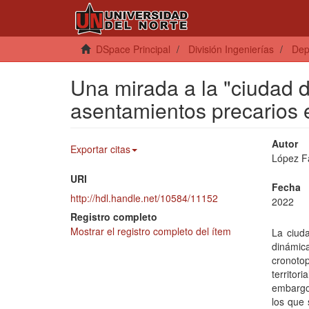
DSpace Principal
División Ingenierías
Dep
Una mirada a la "ciudad 
asentamientos precarios 
Autor
Exportar citas
López F
URI
Fecha
http://hdl.handle.net/10584/11152
2022
Registro completo
Mostrar el registro completo del ítem
La ciud
dinámica
cronotop
territor
embargo
los que