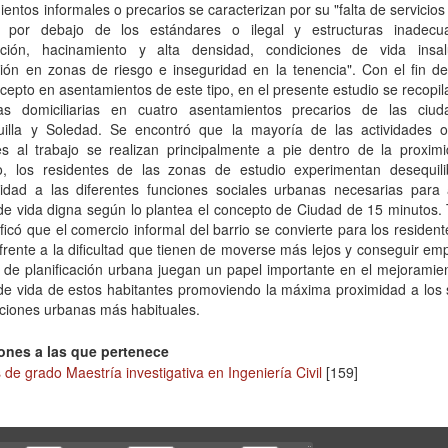
entos informales o precarios se caracterizan por su "falta de servicios
a por debajo de los estándares o ilegal y estructuras inadec
cción, hacinamiento y alta densidad, condiciones de vida insa
ción en zonas de riesgo e inseguridad en la tenencia". Con el fin d
cepto en asentamientos de este tipo, en el presente estudio se recopi
as domiciliarias en cuatro asentamientos precarios de las ciu
uilla y Soledad. Se encontró que la mayoría de las actividades o
es al trabajo se realizan principalmente a pie dentro de la proximi
, los residentes de las zonas de estudio experimentan desequili
ilidad a las diferentes funciones sociales urbanas necesarias para 
de vida digna según lo plantea el concepto de Ciudad de 15 minutos.
ificó que el comercio informal del barrio se convierte para los residen
frente a la dificultad que tienen de moverse más lejos y conseguir em
s de planificación urbana juegan un papel importante en el mejoramie
de vida de estos habitantes promoviendo la máxima proximidad a los 
aciones urbanas más habituales.
ones a las que pertenece
 de grado Maestría investigativa en Ingeniería Civil
[159]