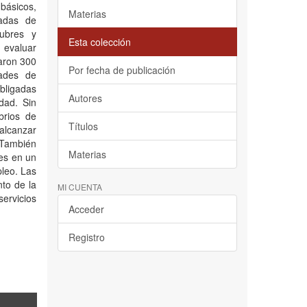
 básicos,
Materias
uadas de
lubres y
Esta colección
e evaluar
laron 300
Por fecha de publicación
dades de
bligadas
Autores
dad. Sin
brios de
Títulos
alcanzar
 También
Materias
tes en un
pleo. Las
nto de la
MI CUENTA
servicios
Acceder
Registro