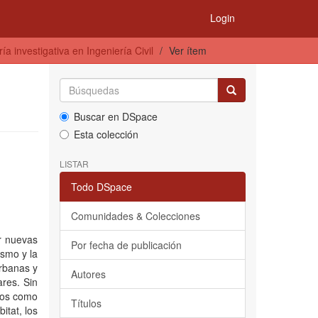
Login
a investigativa en Ingeniería Civil
Ver ítem
Buscar en DSpace
Esta colección
LISTAR
Todo DSpace
Comunidades & Colecciones
r nuevas
Por fecha de publicación
ismo y la
urbanas y
Autores
ares. Sin
ios como
Títulos
tat, los