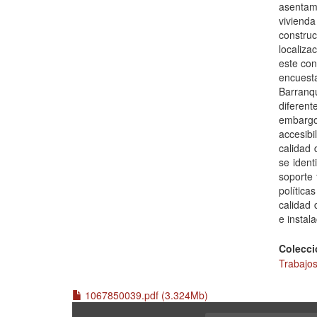
asentami
viviend
constru
localiza
este con
encuest
Barranq
diferent
embargo
accesib
calidad 
se ident
soporte 
política
calidad 
e instal
Colecci
Trabajos
1067850039.pdf (3.324Mb)