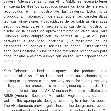
caldera. Además de las normas API y ASME, es necesario tener
en cuenta los diseños adecuados según los libros de referencia
reconocidos en la industria de las calderas. Estos libros
proporcionan información detallada sobre las características
técnicas, dimensiones y capacidades de las calderas diseñadas
según los estándares y mejores prácticas de la industria. El
diseño de la caldera de aprovechamiento de calor para Yara
Colombia debe cumplir con las normas API y ASME, para
garantizar la seguridad, eficiencia y cumplimiento de los
estándares de ingeniería. Además, se deben utilizar diseños
adecuados basados en los libros de referencia reconocidos para
asegurar que la caldera cumpla con los requisitos específicos de
la empresa.
Yara Colombia, a leading company in the production and
commercialization of fertilizers and agricultural chemicals, is
seeking to implement a heat recovery boiler for energy recovery
in its production process. To meet engineering standards, it is
important to consider the API (American Petroleum Institute) and
ASME (American Society of Mechanical Engineers) standards, as
well as the appropriate designs according to reference books.
The API standards provide guidelines for the design, construction,
and operation of equipment used in the oil and gas industry. On