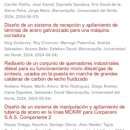
Carrillo Patiño, José Daniel
;
Espriella Gandara, Eric David de la
;
Sierra Peña, Jorge Mario
(
Barranquilla, Universidad del Norte,
2024
,
2024-06-03
)
Diseño de un sistema de recepción y apilamiento de
láminas de acero galvanizado para una máquina
cortadora
King Gutiérrez, Roy O'connor
;
Marrugo Paternina, Andrés
Sebastieri
;
Acosta Bello, Esteban David
(
Barranquilla, Universidad
del Norte, 2024
,
2024-06-04
)
Rediseño de un conjunto de quemadores industriales
diésel para su funcionamiento mixto diésel/gas de
síntesis, usados en la puesta en marcha de grandes
calderas de carbón de lecho fluidizado
Arellano Reyes, Martin Arturo
;
Brito Rodríguez, Diego Andrés
;
Iriarte Espeleta, Sebastián David
(
Barranquilla, Universidad del
Norte, 2024
,
2024-06-04
)
Diseño de un sistema de manipulación y apilamiento de
tubería de acero en la línea MCKAY para Corpacero
S.A.S. Componente 2
Reyes Ortega, Karolina
;
Sariego Viloria, Jhon Neider
;
Tapia