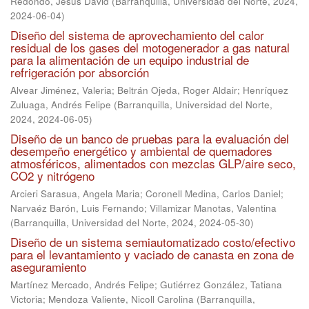
Redondo, Jesús David
(
Barranquilla, Universidad del Norte, 2024
,
2024-06-04
)
Diseño del sistema de aprovechamiento del calor
residual de los gases del motogenerador a gas natural
para la alimentación de un equipo industrial de
refrigeración por absorción
Alvear Jiménez, Valeria
;
Beltrán Ojeda, Roger Aldair
;
Henríquez
Zuluaga, Andrés Felipe
(
Barranquilla, Universidad del Norte,
2024
,
2024-06-05
)
Diseño de un banco de pruebas para la evaluación del
desempeño energético y ambiental de quemadores
atmosféricos, alimentados con mezclas GLP/aire seco,
CO2 y nitrógeno
Arcieri Sarasua, Angela Maria
;
Coronell Medina, Carlos Daniel
;
Narvaéz Barón, Luis Fernando
;
Villamizar Manotas, Valentina
(
Barranquilla, Universidad del Norte, 2024
,
2024-05-30
)
Diseño de un sistema semiautomatizado costo/efectivo
para el levantamiento y vaciado de canasta en zona de
aseguramiento
Martínez Mercado, Andrés Felipe
;
Gutiérrez González, Tatiana
Victoria
;
Mendoza Valiente, Nicoll Carolina
(
Barranquilla,