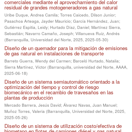
comerciales mediante el aprovechamiento del calor
residual de grandes motogeneradores a gas natural
Uribe Duque, Andrea Camila
;
Torres Caicedo, Dilson Junior
;
Pasachoa Arteaga, Jayder Mauricio
;
García Hernández, Juan
;
Gutiérrez Espitia, Leidy
;
Hurtado Díaz, Daniel
;
Martínez Sierra,
Sebastián
;
Navarro Camaño, Joseph
;
Villanueva Ruiz, Andrés
(
Barranquilla, Universidad del Norte, 2025
,
2025-05-30
)
Diseño de un quemador para la mitigación de emisiones
de gas natural en instalaciones de transporte
Barreto Guerra, Wendy del Carmen
;
Barceló Hurtado, Natalia
;
Sierra Martínez, Víctor
(
Barranquilla, universidad del Norte, AAAA
,
2025-06-18
)
Diseño de un sistema semiautomático orientado a la
optimización del tiempo y control de riesgo
biomecánico en el recambio de travesaños en las
plantas de producción
Mercado Barrera, Jesús David
;
Álvarez Navas, Juan Manuel
;
Muñoz Torres, Valeria
(
Barranquilla, Universidad del Norte, 2025
,
2025-05-26
)
Diseño de un sistema de utilización costo/efectiva de
biometano en flotas de camiones diésel y gas natural