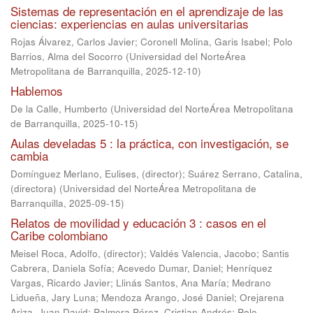
Sistemas de representación en el aprendizaje de las
ciencias: experiencias en aulas universitarias
Rojas Álvarez, Carlos Javier
;
Coronell Molina, Garis Isabel
;
Polo
Barrios, Alma del Socorro
(
Universidad del NorteÁrea
Metropolitana de Barranquilla
,
2025-12-10
)
Hablemos
De la Calle, Humberto
(
Universidad del NorteÁrea Metropolitana
de Barranquilla
,
2025-10-15
)
Aulas develadas 5 : la práctica, con investigación, se
cambia
Domínguez Merlano, Eulises, (director)
;
Suárez Serrano, Catalina,
(directora)
(
Universidad del NorteÁrea Metropolitana de
Barranquilla
,
2025-09-15
)
Relatos de movilidad y educación 3 : casos en el
Caribe colombiano
Meisel Roca, Adolfo, (director)
;
Valdés Valencia, Jacobo
;
Santis
Cabrera, Daniela Sofía
;
Acevedo Dumar, Daniel
;
Henríquez
Vargas, Ricardo Javier
;
Llinás Santos, Ana María
;
Medrano
Lidueña, Jary Luna
;
Mendoza Arango, José Daniel
;
Orejarena
Ariza, Juan David
;
Palmera Pérez, Cristian Andrés
;
Polo