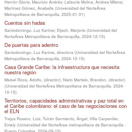
Herrón Gloria, Mauricio Andrés
;
Lafaurie Molina, Andrea Milena
;
Martínez Gómez, Anabella
(
Universidad del NorteÁrea
Metropolitana de Barranquilla
,
2025-01-31
)
Cuentos sin hadas
Santodomingo, Luz Karime
;
Eljach, Marjorie
(
Universidad del
NorteÁrea Metropolitana de Barranquilla
,
2024-12-15
)
De puertas para adentro
Santodomingo, Luz Karime, directora
(
Universidad del NorteÁrea
Metropolitana de Barranquilla
,
2024-10-15
)
Casa Grande Caribe: la infraestructura que necesita
nuestra región
Meisel Roca, Adolfo, (director)
;
Nieto Martelo, Brandon, (director)
(
Universidad del NorteÁrea Metropolitana de Barranquilla
,
2024-
10-15
)
Territorios, capacidades administrativas y paz total en
el Caribe colombiano: el caso de las negociaciones con
el ELN
Trejos Rosero, Luis
;
Tuirán Sarmiento, Ángel
;
Villa Carpentier,
Emely
(
Universidad del NorteÁrea metropolitana de Barranquilla -
Puerto Colombia
,
2024-09-15
)