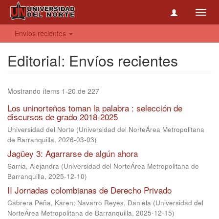
Toggl
navig
Envíos recientes
Editorial: Envíos recientes
Mostrando ítems 1-20 de 227
Los uninorteños toman la palabra : selección de
discursos de grado 2018-2025
Universidad del Norte
(
Universidad del NorteÁrea Metropolitana
de Barranquilla
,
2026-03-03
)
Jagüey 3: Agarrarse de algún ahora
Sarria, Alejandra
(
Universidad del NorteÁrea Metropolitana de
Barranquilla
,
2025-12-10
)
II Jornadas colombianas de Derecho Privado
Cabrera Peña, Karen
;
Navarro Reyes, Daniela
(
Universidad del
NorteÁrea Metropolitana de Barranquilla
,
2025-12-15
)