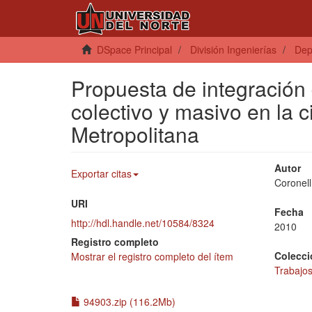
DSpace Principal
División Ingenierías
Dep
Propuesta de integración 
colectivo y masivo en la 
Metropolitana
Autor
Exportar citas
Coronell
URI
Fecha
http://hdl.handle.net/10584/8324
2010
Registro completo
Colecci
Mostrar el registro completo del ítem
Trabajos
94903.zip (116.2Mb)