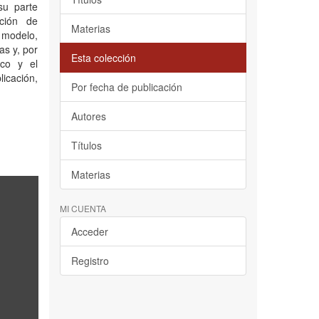
su parte
oción de
Materias
l modelo,
s y, por
Esta colección
ico y el
icación,
Por fecha de publicación
Autores
Títulos
Materias
MI CUENTA
Acceder
Registro