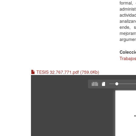
formal,
adminis
activida
analiza
ende, s
mejoram
argumen
Colecci
Trabajos
TESIS 32.767.771.pdf (759.0Kb)