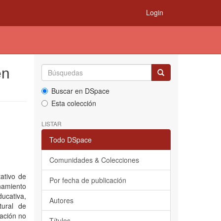
Login
en
Buscar en DSpace
Esta colección
LISTAR
Todo DSpace
Comunidades & Colecciones
ativo de
Por fecha de publicación
inamiento
ucativa,
Autores
tural de
cación no
Títulos