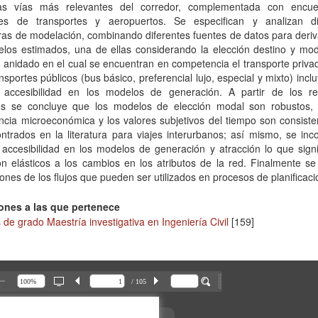
as vías más relevantes del corredor, complementada con encu
les de transportes y aeropuertos. Se especifican y analizan di
ras de modelación, combinando diferentes fuentes de datos para deri
elos estimados, una de ellas considerando la elección destino y mo
 anidado en el cual se encuentran en competencia el transporte priva
ansportes públicos (bus básico, preferencial lujo, especial y mixto) incl
e accesibilidad en los modelos de generación. A partir de los re
os se concluye que los modelos de elección modal son robustos,
ncia microeconómica y los valores subjetivos del tiempo son consist
ntrados en la literatura para viajes interurbanos; así mismo, se inc
 accesibilidad en los modelos de generación y atracción lo que sign
n elásticos a los cambios en los atributos de la red. Finalmente se
ones de los flujos que pueden ser utilizados en procesos de planificaci
ones a las que pertenece
 de grado Maestría investigativa en Ingeniería Civil
[159]
/ 105