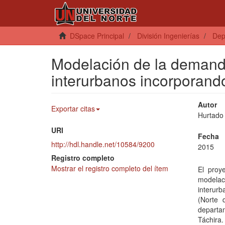
DSpace Principal
División Ingenierías
Dep
Modelación de la demand
interurbanos incorporando
Autor
Exportar citas
Hurtado 
URI
Fecha
http://hdl.handle.net/10584/9200
2015
Registro completo
Mostrar el registro completo del ítem
El proy
modelac
interurb
(Norte 
departa
Táchira.