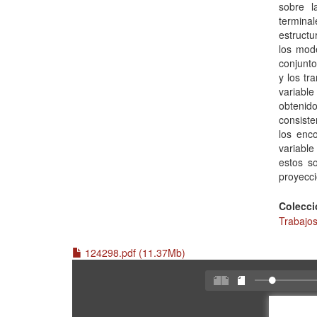
sobre l
termina
estructu
los mod
conjunto
y los tr
variabl
obtenid
consiste
los enco
variable
estos so
proyecci
Colecci
Trabajos
124298.pdf (11.37Mb)