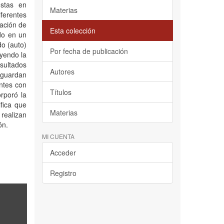
estas en
Materias
ferentes
vación de
Esta colección
do en un
do (auto)
Por fecha de publicación
uyendo la
sultados
Autores
 guardan
entes con
Títulos
orporó la
ifica que
Materias
 realizan
ón.
MI CUENTA
Acceder
Registro