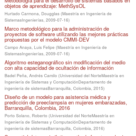
Metodología para el desarrollo de sistemas basados en
objetos de aprendizaje: MethSysOL
Hurtado Carmona, Dougglas
(
Maestría en Ingeniería de
SistemasIngenierías
,
2009-07-16
)
Marco metodológico para la administración de
proyectos de software utilizando las mejores prácticas
propuestas por el modelo CMMI-DEV
Campo Anaya, Luis Felipe
(
Maestría en Ingeniería de
SistemasIngenierías
,
2009-07-16
)
Algoritmo esteganográfico sin modificación del medio
con alta capacidad de ocultación de información
Badel Peña, Andrés Camilo
(
Universidad del NorteMaestría en
Ingeniería de Sistemas y ComputaciónDepartamento de
ingeniería de sistemasBarranquilla, Colombia
,
2015
)
Diseño de un modelo para asistencia médica y
predicción de preeclampsia en mujeres embarazadas,
Barranquilla, Colombia, 2016
Porto Solano, Roberto
(
Universidad del NorteMaestría en
Ingeniería de Sistemas y ComputaciónDepartamento de
ingeniería de sistemasBarranquilla, Colombia
,
2016
)