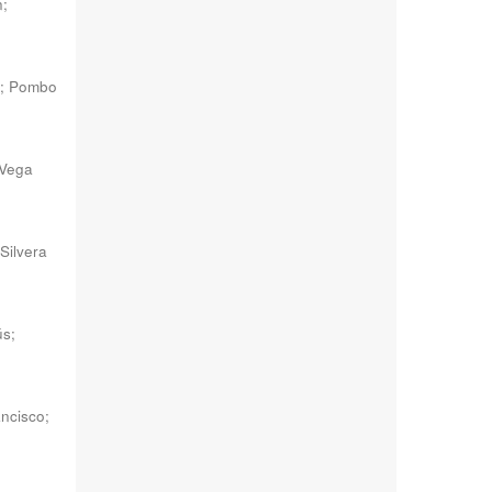
n
;
;
Pombo
Vega
Silvera
ús
;
ncisco
;