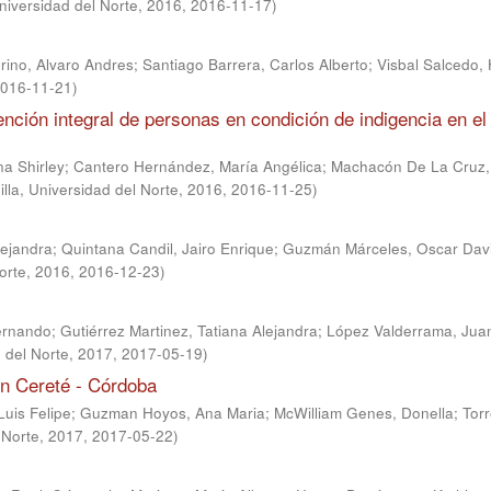
Universidad del Norte, 2016
,
2016-11-17
)
ino, Alvaro Andres
;
Santiago Barrera, Carlos Alberto
;
Visbal Salcedo, 
016-11-21
)
nción integral de personas en condición de indigencia en el 
a Shirley
;
Cantero Hernández, María Angélica
;
Machacón De La Cruz,
lla, Universidad del Norte, 2016
,
2016-11-25
)
lejandra
;
Quintana Candil, Jairo Enrique
;
Guzmán Márceles, Oscar Dav
Norte, 2016
,
2016-12-23
)
ernando
;
Gutiérrez Martinez, Tatiana Alejandra
;
López Valderrama, Jua
d del Norte, 2017
,
2017-05-19
)
 en Cereté - Córdoba
Luis Felipe
;
Guzman Hoyos, Ana Maria
;
McWilliam Genes, Donella
;
Tor
 Norte, 2017
,
2017-05-22
)