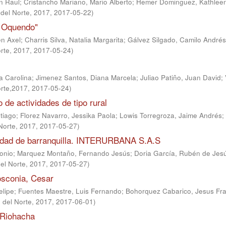
n Raul
;
Cristancho Mariano, Mario Alberto
;
Hemer Dominguez, Kathlee
 del Norte, 2017
,
2017-05-22
)
r Oquendo"
n Axel
;
Charris Silva, Natalia Margarita
;
Gálvez Silgado, Camilo Andrés
orte, 2017
,
2017-05-24
)
a Carolina
;
Jimenez Santos, Diana Marcela
;
Juliao Patiño, Juan David
;
orte,2017
,
2017-05-24
)
lo de actividades de tipo rural
tiago
;
Florez Navarro, Jessika Paola
;
Lowis Torregroza, Jaime Andrés
;
 Norte, 2017
,
2017-05-27
)
ciudad de barranquilla. INTERURBANA S.A.S
onio
;
Marquez Montaño, Fernando Jesús
;
Doria García, Rubén de Jes
del Norte, 2017
,
2017-05-27
)
osconia, Cesar
elipe
;
Fuentes Maestre, Luis Fernando
;
Bohorquez Cabarico, Jesus Fra
d del Norte, 2017
,
2017-06-01
)
 Riohacha