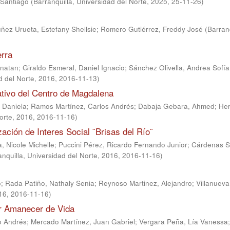
 Santiago
(
Barranquilla, Universidad del Norte, 2025
,
25-11-26
)
ñez Urueta, Estefany Shellsie
;
Romero Gutiérrez, Freddy José
(
Barranq
erra
onatan
;
Giraldo Esmeral, Daniel Ignacio
;
Sánchez Olivella, Andrea Sofía
d del Norte, 2016
,
2016-11-13
)
ativo del Centro de Magdalena
a Daniela
;
Ramos Martínez, Carlos Andrés
;
Dabaja Gebara, Ahmed
;
Her
Norte, 2016
,
2016-11-16
)
ación de Interes Social ¨Brisas del Río¨
, Nicole Michelle
;
Puccini Pérez, Ricardo Fernando Junior
;
Cárdenas S
anquilla, Universidad del Norte, 2016
,
2016-11-16
)
o
;
Rada Patiño, Nathaly Senia
;
Reynoso Martinez, Alejandro
;
Villanuev
016
,
2016-11-16
)
ar Amanecer de Vida
o Andrés
;
Mercado Martínez, Juan Gabriel
;
Vergara Peña, Lía Vanessa
;