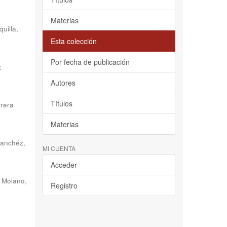
Materias
uilla,
Esta colección
Por fecha de publicación
;
Autores
Títulos
rera
Materias
anchéz,
MI CUENTA
Acceder
a Molano,
Registro