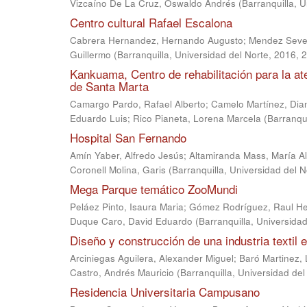
Vizcaíno De La Cruz, Oswaldo Andrés
(
Barranquilla, 
Centro cultural Rafael Escalona
Cabrera Hernandez, Hernando Augusto
;
Mendez Sever
Guillermo
(
Barranquilla, Universidad del Norte, 2016
,
2
Kankuama, Centro de rehabilitación para la ate
de Santa Marta
Camargo Pardo, Rafael Alberto
;
Camelo Martínez, Dian
Eduardo Luis
;
Rico Pianeta, Lorena Marcela
(
Barranqui
Hospital San Fernando
Amín Yaber, Alfredo Jesús
;
Altamiranda Mass, María A
Coronell Molina, Garis
(
Barranquilla, Universidad del 
Mega Parque temático ZooMundi
Peláez Pinto, Isaura Maria
;
Gómez Rodríguez, Raul H
Duque Caro, David Eduardo
(
Barranquilla, Universida
Diseño y construcción de una industria textil
Arciniegas Aguilera, Alexander Miguel
;
Baró Martinez, 
Castro, Andrés Mauricio
(
Barranquilla, Universidad del
Residencia Universitaria Campusano