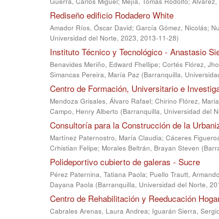
Guerra, Carlos Miguel
;
Mejía, Tomás Rodolfo
;
Álvarez,
Rediseño edificio Rodadero White
Amador Ríos, Óscar David
;
García Gómez, Nicolás
;
Nu
Universidad del Norte, 2023
,
2013-11-28
)
Instituto Técnico y Tecnológico - Anastasio Si
Benavides Meriño, Edward Fhellipe
;
Cortés Flórez, Jh
Simancas Pereira, María Paz
(
Barranquilla, Universida
Centro de Formación, Universitario e Investig
Mendoza Grisales, Álvaro Rafael
;
Chirino Flórez, Mari
Campo, Henry Alberto
(
Barranquilla, Universidad del 
Consultoría para la Construcción de la Urbaniz
Martínez Paternostro, María Claudia
;
Cáceres Figueroa
Crhistian Felipe
;
Morales Beltrán, Brayan Steven
(
Barr
Polideportivo cubierto de galeras - Sucre
Pérez Paternina, Tatiana Paola
;
Puello Trautt, Armand
Dayana Paola
(
Barranquilla, Universidad del Norte, 2
Centro de Rehabilitación y Reeducación Hog
Cabrales Arenas, Laura Andrea
;
Iguarán Sierra, Sergi