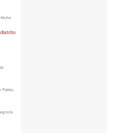
Héctor
distrito
id
;
n Pablo
;
regroza