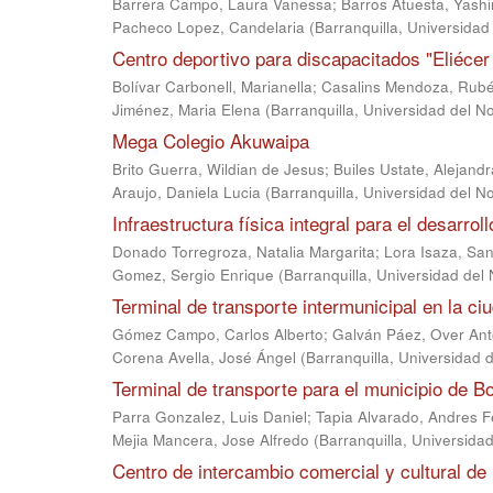
Barrera Campo, Laura Vanessa
;
Barros Atuesta, Yashi
Pacheco Lopez, Candelaria
(
Barranquilla, Universidad
Centro deportivo para discapacitados "Eliéce
Bolívar Carbonell, Marianella
;
Casalins Mendoza, Rubé
Jiménez, Maria Elena
(
Barranquilla, Universidad del N
Mega Colegio Akuwaipa
Brito Guerra, Wildian de Jesus
;
Builes Ustate, Alejandr
Araujo, Daniela Lucia
(
Barranquilla, Universidad del N
Infraestructura física integral para el desarrol
Donado Torregroza, Natalia Margarita
;
Lora Isaza, San
Gomez, Sergio Enrique
(
Barranquilla, Universidad del
Terminal de transporte intermunicipal en la 
Gómez Campo, Carlos Alberto
;
Galván Páez, Over Ant
Corena Avella, José Ángel
(
Barranquilla, Universidad 
Terminal de transporte para el municipio de B
Parra Gonzalez, Luis Daniel
;
Tapia Alvarado, Andres F
Mejia Mancera, Jose Alfredo
(
Barranquilla, Universida
Centro de intercambio comercial y cultural de