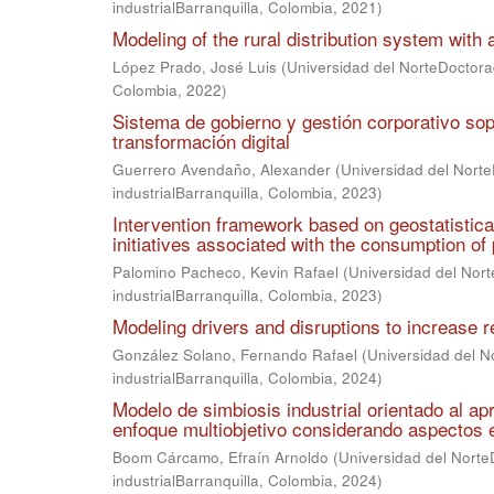
industrialBarranquilla, Colombia
,
2021
)
Modeling of the rural distribution system with a
López Prado, José Luis
(
Universidad del NorteDoctorad
Colombia
,
2022
)
Sistema de gobierno y gestión corporativo sopo
transformación digital
Guerrero Avendaño, Alexander
(
Universidad del Norte
industrialBarranquilla, Colombia
,
2023
)
Intervention framework based on geostatistica
initiatives associated with the consumption o
Palomino Pacheco, Kevin Rafael
(
Universidad del Nort
industrialBarranquilla, Colombia
,
2023
)
Modeling drivers and disruptions to increase r
González Solano, Fernando Rafael
(
Universidad del N
industrialBarranquilla, Colombia
,
2024
)
Modelo de simbiosis industrial orientado al a
enfoque multiobjetivo considerando aspectos 
Boom Cárcamo, Efraín Arnoldo
(
Universidad del Norte
industrialBarranquilla, Colombia
,
2024
)