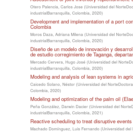
Otero Palencia, Carlos Jose
(
Universidad del NorteDoc
industrialBarranquilla, Colombia
,
2020
)
Development and implementation of a port co
Colombia
Moros Daza, Adriana Milena
(
Universidad del NorteDoc
industrialBarranquilla, Colombia
,
2020
)
Diseño de un modelo de innovación y desarroll
de estudio corregimiento de Taganga, depart
Mercado Cervera, Hugo José
(
Universidad del NorteDo
industrialBarranquilla, Colombia
,
2020
)
Modeling and analysis of lean systems in agric
Caicedo Solano, Néstor
(
Universidad del NorteDoctorad
Colombia
,
2020
)
Modeling and optimization of the palm oil (Ela
Peña González, Darwin Dacier
(
Universidad del Norte
industrialBarranquilla, Colombia
,
2021
)
Reactive scheduling to treat disruptive even
Machado Domínguez, Luis Fernando
(
Universidad del