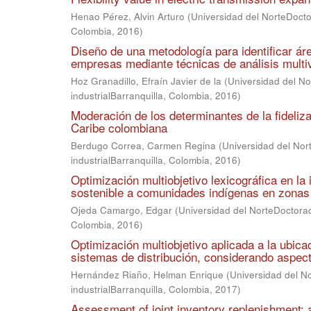
Henao Pérez, Alvin Arturo
(
Universidad del NorteDoctor
Colombia
,
2016
)
Diseño de una metodología para identificar áre
empresas mediante técnicas de análisis multivar
Hoz Granadillo, Efraín Javier de la
(
Universidad del No
industrialBarranquilla, Colombia
,
2016
)
Moderación de los determinantes de la fideliz
Caribe colombiana
Berdugo Correa, Carmen Regina
(
Universidad del Nor
industrialBarranquilla, Colombia
,
2016
)
Optimización multiobjetivo lexicográfica en la 
sostenible a comunidades indígenas en zonas
Ojeda Camargo, Edgar
(
Universidad del NorteDoctorad
Colombia
,
2016
)
Optimización multiobjetivo aplicada a la ubic
sistemas de distribución, considerando aspec
Hernández Riaño, Helman Enrique
(
Universidad del N
industrialBarranquilla, Colombia
,
2017
)
Assessment of joint inventory replenishment: