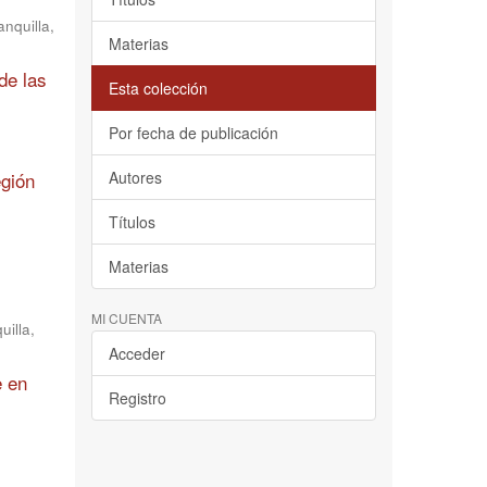
nquilla,
Materias
de las
Esta colección
Por fecha de publicación
egión
Autores
Títulos
Materias
MI CUENTA
uilla,
Acceder
e en
Registro