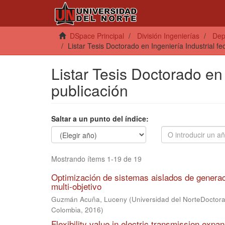
DSpace Principal
División Ingenierías
Dep
Listar Tesis Doctorado en Ingeniería Industrial f
Listar Tesis Doctorado en 
publicación
Saltar a un punto del índice:
Mostrando ítems 1-19 de 19
Optimización de sistemas aislados de generaci
multi-objetivo
Guzmán Acuña, Luceny
(
Universidad del NorteDoctorad
Colombia
,
2016
)
Flexibility value in electric transmission expa