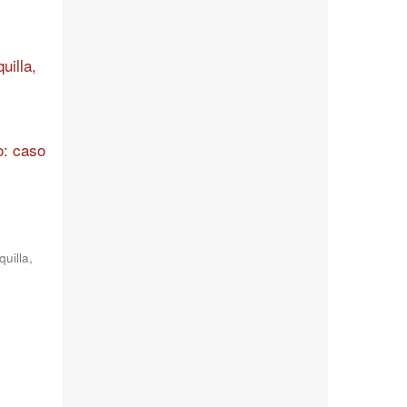
uilla,
o: caso
uilla,