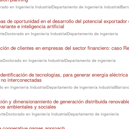
ado en Ingeniería IndustrialDepartamento de ingeniería industrialBarra
as de oportunidad en el desarrollo del potencial exportador 
iante e inteligencia artificial
rteDoctorado en Ingeniería IndustrialDepartamento de ingeniería
ación de clientes en empresas del sector financiero: caso R
teDoctorado en Ingeniería IndustrialDepartamento de ingeniería
identificación de tecnologías, para generar energía eléctrica
 no interconectadas
o en Ingeniería IndustrialDepartamento de ingeniería industrialBarranq
ación y dimensionamiento de generación distribuida renovabl
tos ambientales y sociales
orteDoctorado en Ingeniería IndustrialDepartamento de ingeniería
 a cooperative games approach