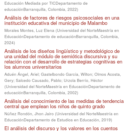
Educación Mediada por TICDepartamento de
educaciónBarranquilla, Colombia
,
2022
)
Análisis de factores de riesgos psicosociales en una
institución educativa del municipio de Malambo
Morales Montes, Luz Elena
(
Universidad del NorteMaestría en
EducaciónDepartamento de educaciónBarranquilla, Colombia
,
2024
)
Análisis de los diseños lingüístico y metodológico de
una unidad del módulo de semiótica discursiva y su
relación con el desarrollo de estrategias cognitivas en
los alumnos universitarios
Aduén Ángel, Ariel
;
Gastelbondo García, Wilton
;
Olmos Acosta,
Gery
;
Salcedo Causado, Pablo
;
Urzola Berrío, Héctor
(
Universidad del NorteMaestría en EducaciónDepartamento de
educaciónBarranquilla, Colombia
,
2002
)
Análisis del conocimiento de las medidas de tendencia
central que emplean los niños de quinto grado
Núñez Rondón, Jhon Jairo
(
Universidad del NorteMaestría en
EducaciónDepartamento de Estudios en Educación
,
2019
)
El análisis del discurso y los valores en los cuentos