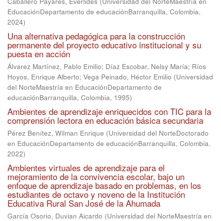
Caballero Payares, Everlides
(
Universidad del NorteMaestría en
EducaciónDepartamento de educaciónBarranquilla, Colombia
,
2024
)
Una alternativa pedagógica para la construcción
permanente del proyecto educativo institucional y su
puesta en acción
Álvarez Martínez, Pablo Emilio
;
Díaz Escobar, Nelsy María
;
Ríos
Hoyos, Enrique Alberto
;
Vega Peinado, Héctor Emilio
(
Universidad
del NorteMaestría en EducaciónDepartamento de
educaciónBarranquilla, Colombia
,
1995
)
Ambientes de aprendizaje enriquecidos con TIC para la
comprensión lectora en educación básica secundaria
Pérez Benítez, Wilman Enrique
(
Universidad del NorteDoctorado
en EducaciónDepartamento de educaciónBarranquilla, Colombia
,
2022
)
Ambientes virtuales de aprendizaje para el
mejoramiento de la convivencia escolar, bajo un
enfoque de aprendizaje basado en problemas, en los
estudiantes de octavo y noveno de la Institución
Educativa Rural San José de la Ahumada
García Osorio, Duvian Aicardo
(
Universidad del NorteMaestría en