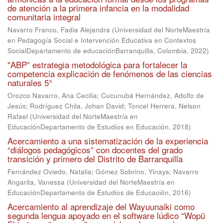
de atención a la primera infancia en la modalidad
comunitaria integral
Navarro Franco, Fadia Alejandra
(
Universidad del NorteMaestría
en Pedagogía Social e Intervención Educativa en Contextos
SocialDepartamento de educaciónBarranquilla, Colombia
,
2022
)
"ABP” estrategia metodológica para fortalecer la
competencia explicación de fenómenos de las ciencias
naturales 5°
Orozco Navarro, Ana Cecilia
;
Cucunubá Hernández, Adolfo de
Jesús
;
Rodríguez Chila, Johan David
;
Toncel Herrera, Nelson
Rafael
(
Universidad del NorteMaestría en
EducaciónDepartamento de Estudios en Educación
,
2018
)
Acercamiento a una sistematización de la experiencia
“diálogos pedagógicos” con docentes del grado
transición y primero del Distrito de Barranquilla
Fernández Oviedo, Natalia
;
Gómez Sobrino, Yinays
;
Navarro
Angarita, Vanessa
(
Universidad del NorteMaestría en
EducaciónDepartamento de Estudios de Educación
,
2016
)
Acercamiento al aprendizaje del Wayuunaiki como
segunda lengua apoyado en el software lúdico “Wopü