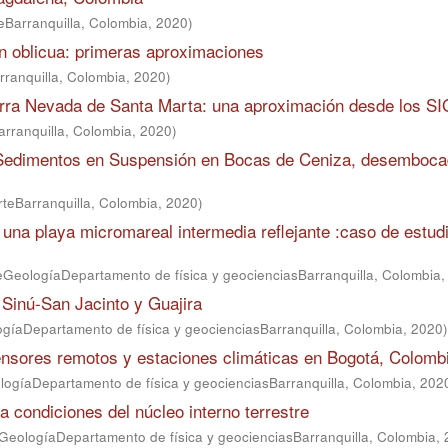
eBarranquilla, Colombia
,
2020
)
ón oblicua: primeras aproximaciones
rranquilla, Colombia
,
2020
)
erra Nevada de Santa Marta: una aproximación desde los SI
arranquilla, Colombia
,
2020
)
e Sedimentos en Suspensión en Bocas de Ceniza, desemboca
rteBarranquilla, Colombia
,
2020
)
 una playa micromareal intermedia reflejante :caso de estud
eGeologíaDepartamento de física y geocienciasBarranquilla, Colombia
 Sinú-San Jacinto y Guajira
gíaDepartamento de física y geocienciasBarranquilla, Colombia
,
2020
)
sensores remotos y estaciones climáticas en Bogotá, Colomb
logíaDepartamento de física y geocienciasBarranquilla, Colombia
,
202
 condiciones del núcleo interno terrestre
GeologíaDepartamento de física y geocienciasBarranquilla, Colombia
,