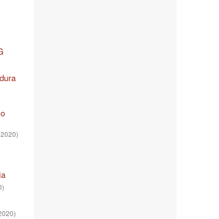
G
dura
io
,
2020
)
ia
0
)
2020
)