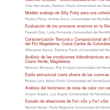
Ortiz Hernández, Katherin Paola
(
Universidad del Nort
Modelo análogo de Silly Putty para una colisi
Pereira Pérez, Andrés Arturo
(
Universidad del NorteBa
Evaluación de los procesos erosivos en la Si
Fawcett Díaz, Luisa Fernanda
(
Universidad del NorteB
Caracterización Textural y Composicional d
del Río Magdalena, Costa Caribe de Colombia
Villanueva García, Estefany Paola
(
Universidad del No
Análisis de las condiciones hidrodinámicas en
Costa Verde, Magdalena
Marenco Barranco, Roy Enrique
(
Universidad del Nort
Estilo estructural costa afuera de las cuencas
Ramos Lara, Abiam Emilio
(
Universidad del NorteGeolo
Análisis del fenómeno de islas de calor con 
Orozco Arquez, Luz Angela
(
Universidad del NorteGeo
Estudio de aleaciones de Fe1-xSx y Fe1-xSix a
Macías Hemer, Paula Alejandra
(
Universidad del Norte