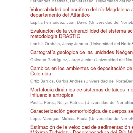
Fernández Bastidas, Daniel Isaac
(
Universidad del Nor
Vulnerabilidad del acuífero del río Magdale
departamento del Atlántico
Espitia Fernández, Juan David
(
Universidad del NorteB
Evaluación de la vulnerabilidad del sistema acu
metodología DRASTIC
Lambis Orobajo, Jessy Johana
(
Universidad del Norte
Cartografía geológica de las unidades Neógen
Galeano Rodríguez, Jorge Junior
(
Universidad del Nor
Cambios en los ambientes de depositación de 
Colombia
Ortiz Barrios, Carlos Andrés
(
Universidad del NorteBar
Morfología dinámica de sistemas deltaicos me
influencia antrópica
Padilla Pérez, Nellys Patricia
(
Universidad del NorteBar
Caracterización geomorfológica de cuerpos s
López Vanegas, Melissa Paola
(
Universidad del NorteB
Estimación de la velocidad de sedimentación e
Máxima Turbidez - Desembocadura del Río M