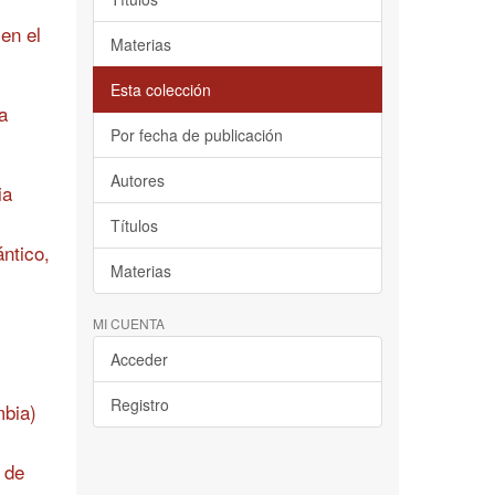
en el
Materias
Esta colección
a
Por fecha de publicación
Autores
ia
Títulos
ntico,
Materias
MI CUENTA
Acceder
Registro
mbia)
 de