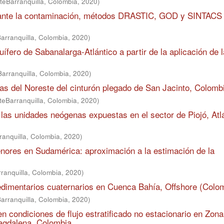
teBarranquilla, Colombia
,
2020
)
na ante la contaminación, métodos DRASTIC, GOD y SINTACS 
arranquilla, Colombia
,
2020
)
ífero de Sabanalarga-Atlántico a partir de la aplicación de l
Barranquilla, Colombia
,
2020
)
as del Noreste del cinturón plegado de San Jacinto, Colomb
teBarranquilla, Colombia
,
2020
)
las unidades neógenas expuestas en el sector de Piojó, Atlá
ranquilla, Colombia
,
2020
)
nores en Sudamérica: aproximación a la estimación de la
ranquilla, Colombia
,
2020
)
edimentarios cuaternarios en Cuenca Bahía, Offshore (Colo
arranquilla, Colombia
,
2020
)
n condiciones de flujo estratificado no estacionario en Zona
agdalena, Colombia