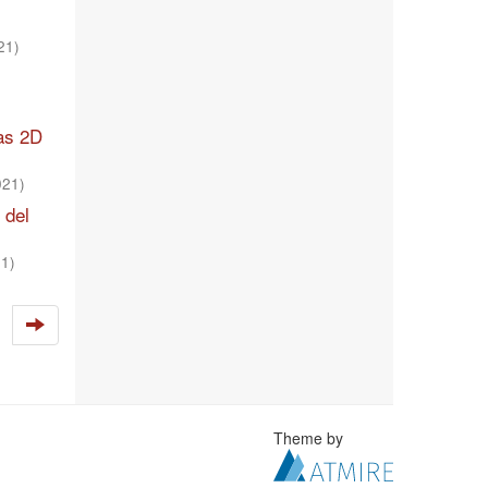
21
)
cas 2D
021
)
 del
21
)
Theme by