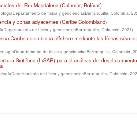
iciales del Río Magdalena (Calamar, Bolívar)
ologíaDepartamento de física y geocienciasBarranquilla, Colombia
,
20
dencia y zonas adyacentes (Caribe Colombiano)
íaDepartamento de física y geocienciasBarranquilla, Colombia
,
2021
)
cuenca Caribe colombiana offshore mediante las líneas sísmi
eologíaDepartamento de física y geocienciasBarranquilla, Colombia
,
2
ertura Sintética (InSAR) para el análisis del desplazamiento
ia
ologíaDepartamento de física y geocienciasBarranquilla, Colombia
,
20