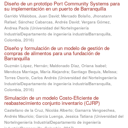
Diseño de un prototipo Port Community Systems para
su implementación en un puerto de Barranquilla
Garrido Villalobos, Juan David
;
Mercado Bolaño, Jhonatann
Rafael
;
Sánchez Cabarcas, Andrés David
;
Vergara Gómez,
Andrea Paola
(
Universidad del NorteIngeniería
IndustrialDepartamento de ingeniería industrialBarranquilla,
Colombia
,
2016
)
Diseño y formulación de un modelo de gestión de
compras de alimentos para una fundación de
Barranquilla
Guzmán López, Hernán
;
Maldonado Díaz, Oriana Isabel
;
Mendoza Marriaga, María Alejandra
;
Santiago Bequis, Melissa
;
Torres Osorio, Carlos Andrés
(
Universidad del NorteIngeniería
IndustrialDepartamento de ingeniería industrialBarranquilla,
Colombia
,
2016
)
Simulación de un modelo Costo-Eficiente de
reabastecimiento conjunto inventario (CJRP)
Castellano de la Cruz, Nicolás Alberto
;
Gamarra Vengoechea,
Andrés Mauricio
;
García Luenga, Jessica Tatiana
(
Universidad del
NorteIngeniería IndustrialDepartamento de ingeniería