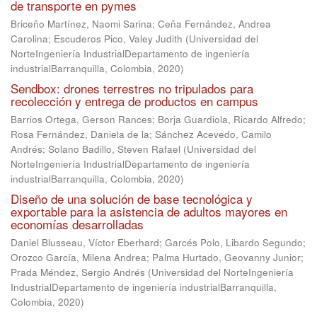
de transporte en pymes
Briceño Martínez, Naomi Sarina
;
Ceña Fernández, Andrea
Carolina
;
Escuderos Pico, Valey Judith
(
Universidad del
NorteIngeniería IndustrialDepartamento de ingeniería
industrialBarranquilla, Colombia
,
2020
)
Sendbox: drones terrestres no tripulados para
recolección y entrega de productos en campus
Barrios Ortega, Gerson Rances
;
Borja Guardiola, Ricardo Alfredo
;
Rosa Fernández, Daniela de la
;
Sánchez Acevedo, Camilo
Andrés
;
Solano Badillo, Steven Rafael
(
Universidad del
NorteIngeniería IndustrialDepartamento de ingeniería
industrialBarranquilla, Colombia
,
2020
)
Diseño de una solución de base tecnológica y
exportable para la asistencia de adultos mayores en
economías desarrolladas
Daniel Blusseau, Víctor Eberhard
;
Garcés Polo, Libardo Segundo
;
Orozco García, Milena Andrea
;
Palma Hurtado, Geovanny Junior
;
Prada Méndez, Sergio Andrés
(
Universidad del NorteIngeniería
IndustrialDepartamento de ingeniería industrialBarranquilla,
Colombia
,
2020
)