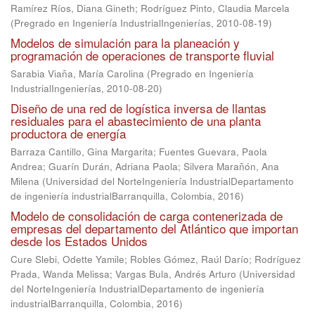
Ramírez Ríos, Diana Gineth
;
Rodríguez Pinto, Claudia Marcela
(
Pregrado en Ingeniería IndustrialIngenierías
,
2010-08-19
)
Modelos de simulación para la planeación y
programación de operaciones de transporte fluvial
Sarabia Viaña, María Carolina
(
Pregrado en Ingeniería
IndustrialIngenierías
,
2010-08-20
)
Diseño de una red de logística inversa de llantas
residuales para el abastecimiento de una planta
productora de energía
Barraza Cantillo, Gina Margarita
;
Fuentes Guevara, Paola
Andrea
;
Guarín Durán, Adriana Paola
;
Silvera Marañón, Ana
Milena
(
Universidad del NorteIngeniería IndustrialDepartamento
de ingeniería industrialBarranquilla, Colombia
,
2016
)
Modelo de consolidación de carga contenerizada de
empresas del departamento del Atlántico que importan
desde los Estados Unidos
Cure Slebi, Odette Yamile
;
Robles Gómez, Raúl Darío
;
Rodríguez
Prada, Wanda Melissa
;
Vargas Bula, Andrés Arturo
(
Universidad
del NorteIngeniería IndustrialDepartamento de ingeniería
industrialBarranquilla, Colombia
,
2016
)