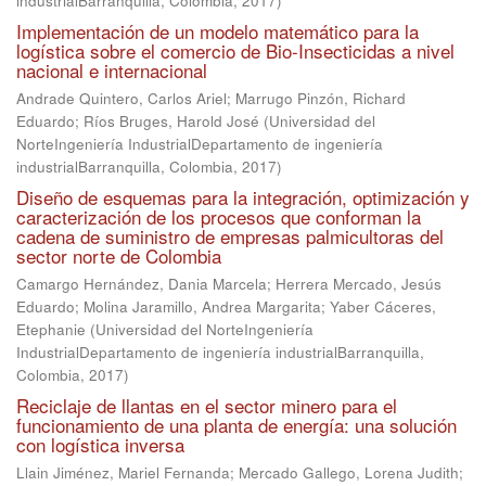
industrialBarranquilla, Colombia
,
2017
)
Implementación de un modelo matemático para la
logística sobre el comercio de Bio-Insecticidas a nivel
nacional e internacional
Andrade Quintero, Carlos Ariel
;
Marrugo Pinzón, Richard
Eduardo
;
Ríos Bruges, Harold José
(
Universidad del
NorteIngeniería IndustrialDepartamento de ingeniería
industrialBarranquilla, Colombia
,
2017
)
Diseño de esquemas para la integración, optimización y
caracterización de los procesos que conforman la
cadena de suministro de empresas palmicultoras del
sector norte de Colombia
Camargo Hernández, Dania Marcela
;
Herrera Mercado, Jesús
Eduardo
;
Molina Jaramillo, Andrea Margarita
;
Yaber Cáceres,
Etephanie
(
Universidad del NorteIngeniería
IndustrialDepartamento de ingeniería industrialBarranquilla,
Colombia
,
2017
)
Reciclaje de llantas en el sector minero para el
funcionamiento de una planta de energía: una solución
con logística inversa
Llain Jiménez, Mariel Fernanda
;
Mercado Gallego, Lorena Judith
;