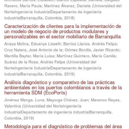
Racero, María Paula
;
Martínez Álvarez, Daniela
(
Universidad del
NorteIngeniería IndustrialDepartamento de ingeniería
industrialBarranquilla, Colombia
,
2018
)
Caracterización de clientes para la implementación de
un modelo de negocio de productos modulares y
personalizables en el sector mobiliario de Barranquilla
Anaya Molina, Eduanys Lisseth
;
Barrios Llanos, Andrés Felipe
;
Cruz Natera, José Antonio de la
;
Gómez Bonilla, Javier Ricardo
;
Mantilla Bayter, María Luisa
;
Martínez Quintero, María Camila
;
Suárez de la Rosa, Andrés Felipe
(
Universidad del
NorteIngeniería IndustrialDepartamento de ingeniería
industrialBarranquilla, Colombia
,
2019
)
Análisis diagnóstico y comparativo de las prácticas
ambientales en los puertos colombianos a través de la
herramienta SDM (EcoPorts)
Jiménez Manga, Luna
;
Mayorga Chávez, Juan
;
Marenco Reyes,
Valentina
(
Universidad del NorteIngeniería
IndustrialDepartamento de ingeniería industrialBarranquilla,
Colombia
,
2019
)
Metodología para el diagnóstico de problemas del área