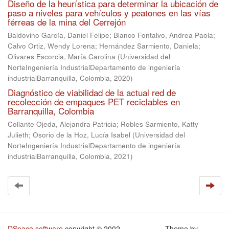
Diseño de la heurística para determinar la ubicación de
paso a niveles para vehículos y peatones en las vías
férreas de la mina del Cerrejón
Baldovino García, Daniel Felipe
;
Blanco Fontalvo, Andrea Paola
;
Calvo Ortiz, Wendy Lorena
;
Hernández Sarmiento, Daniela
;
Olivares Escorcia, María Carolina
(
Universidad del
NorteIngeniería IndustrialDepartamento de ingeniería
industrialBarranquilla, Colombia
,
2020
)
Diagnóstico de viabilidad de la actual red de
recolección de empaques PET reciclables en
Barranquilla, Colombia
Collante Ojeda, Alejandra Patricia
;
Robles Sarmiento, Katty
Julieth
;
Osorio de la Hoz, Lucía Isabel
(
Universidad del
NorteIngeniería IndustrialDepartamento de ingeniería
industrialBarranquilla, Colombia
,
2021
)
DSpace software
copyright © 2002-
Theme by