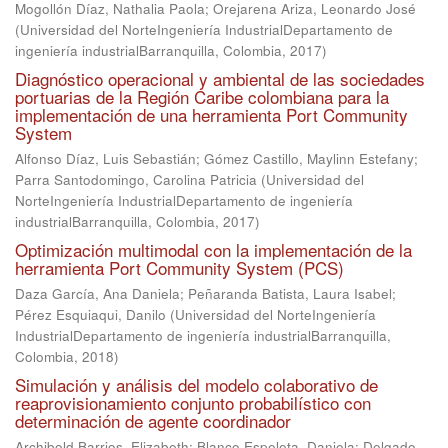
Mogollón Díaz, Nathalia Paola
;
Orejarena Ariza, Leonardo José
(
Universidad del NorteIngeniería IndustrialDepartamento de
ingeniería industrialBarranquilla, Colombia
,
2017
)
Diagnóstico operacional y ambiental de las sociedades
portuarias de la Región Caribe colombiana para la
implementación de una herramienta Port Community
System
Alfonso Díaz, Luis Sebastián
;
Gómez Castillo, Maylinn Estefany
;
Parra Santodomingo, Carolina Patricia
(
Universidad del
NorteIngeniería IndustrialDepartamento de ingeniería
industrialBarranquilla, Colombia
,
2017
)
Optimización multimodal con la implementación de la
herramienta Port Community System (PCS)
Daza García, Ana Daniela
;
Peñaranda Batista, Laura Isabel
;
Pérez Esquiaqui, Danilo
(
Universidad del NorteIngeniería
IndustrialDepartamento de ingeniería industrialBarranquilla,
Colombia
,
2018
)
Simulación y análisis del modelo colaborativo de
reaprovisionamiento conjunto probabilístico con
determinación de agente coordinador
Archibold Barrios, Elizabeth
;
Blanco Espeleta, Daniela
;
Delgado